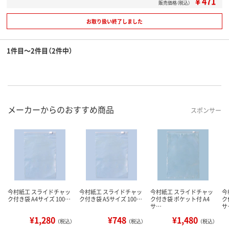
￥471
販売価格（税込）
お取り扱い終了しました
1件目～2件目（2件中）
メーカーからのおすすめ商品
スポンサー
今村紙工 スライドチャッ
今村紙工 スライドチャッ
今村紙工 スライドチャッ
今
ク付き袋 A4サイズ 100…
ク付き袋 A5サイズ 100…
ク付き袋 ポケット付 A4
ク
サ…
サ
¥1,280
¥748
¥1,480
（税込）
（税込）
（税込）