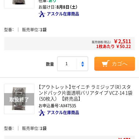
在庫：
あり
お届け日：
8月8日（土）
アスクル在庫商品
型番
販売単位
1袋
￥2,511
販売価格（税込）
1枚あたり ￥50.22
数量
カゴへ
【アウトレット】セイニチ ラミジップ（R）スタ
ンドパック片面透明バリアタイプ VCZ-14 1袋
（50枚入） 【終売品】
お申込番号：AX47535
アスクル在庫商品
型番
販売単位
1袋