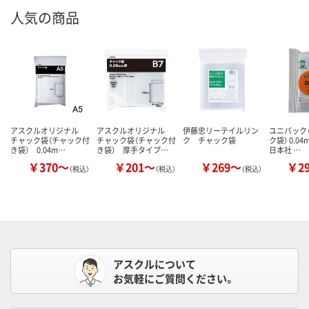
人気の商品
アスクルオリジナル
アスクルオリジナル
伊藤忠リーテイルリン
ユニパック（
チャック袋（チャック付
チャック袋（チャック付
ク チャック袋
ク袋） 0.0
き袋） 0.04m…
き袋） 厚手タイプ…
日本社 …
￥370～
￥201～
￥269～
￥2
（税込）
（税込）
（税込）
アスクルについて
お気軽にご質問ください。