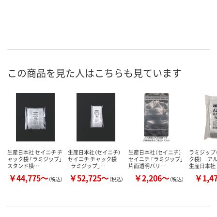
この商品を見た人はこちらも見ています
生産日本社 セイニチ チ
生産日本社（セイニチ）
生産日本社（セイニチ）
ラミジップ（
ャック袋 「ラミジップ」
セイニチ チャック袋
セイニチ 「ラミジップ」
ク袋） ア
スタンド横…
「ラミジップ」…
片面透明バリ…
生産日本社
￥44,775～
￥52,725～
￥2,206～
￥1,4
（税込）
（税込）
（税込）