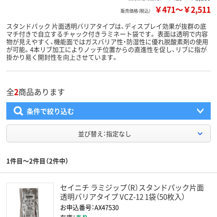
￥471
～
￥2,511
販売価格（税込）
スタンドパック 片面透明バリアタイプは、ディスプレイ効果が抜群の底
マチ付きで自立するチャック付きラミネート袋です。 表面は透明で内容
物が見えやすく、機能面ではガスバリア性・防湿性に優れ脱酸素剤の使用
が可能。4本リブ加工によりノッチ位置からの直進性を促し、リブに指が
掛かり易く開封性を向上させています。
全
2
商品あります
条件で絞り込む
並び替え：指定なし
1件目～2件目（2件中）
セイニチ ラミジップ（R）スタンドパック片面
透明バリアタイプ VCZ-12 1袋（50枚入）
お申込番号：AX47530