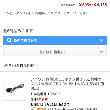
￥693
～
￥4,158
販売価格（税込）
インピーダンス75Ωの両端BNCコネクターのケーブルです。
全
6
商品あります
条件で絞り込む
並び替え：指定なし
1件目～6件目（6件中）
アズワン 両端BNCコネクタ付き 75Ω同軸ケー
ブル 2m BNC-CB-2.0M-BK 1本 63-3153-03（直
送品）
お申込番号：X365197
在庫：
わずか
お届け日：
8月21日（金）まで
直送品
LAB & Healthcare SHOPからお届け