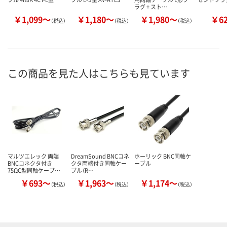
ラグ + スト…
￥1,099～
￥1,180～
￥1,980～
￥6
（税込）
（税込）
（税込）
この商品を見た人はこちらも見ています
マルツエレック 両端
DreamSound BNCコネ
ホーリック BNC同軸ケ
BNCコネクタ付き
クタ両端付き同軸ケー
ーブル
75ΩC型同軸ケーブ…
ブル（R…
￥693～
￥1,963～
￥1,174～
（税込）
（税込）
（税込）