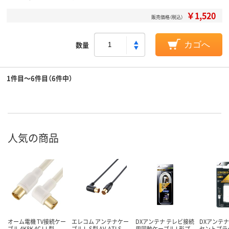
￥1,520
販売価格（税込）
数量
カゴへ
1件目～6件目（6件中）
人気の商品
オーム電機 TV接続ケー
エレコム アンテナケー
DXアンテナ テレビ接続
DXアンテナ
ブル 4K8K 4C I-L型
ブル L-S型 AV-ATLS
用同軸ケーブル L形プ
セントプラ