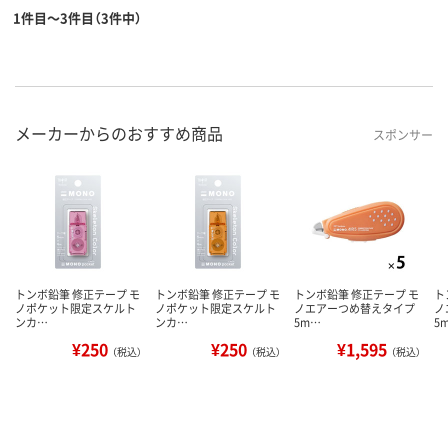
1件目～3件目（3件中）
メーカーからのおすすめ商品
スポンサー
トンボ鉛筆 修正テープ モ
トンボ鉛筆 修正テープ モ
トンボ鉛筆 修正テープ モ
ト
ノポケット限定スケルト
ノポケット限定スケルト
ノエアーつめ替えタイプ
ノ
ンカ…
ンカ…
5m…
5
¥250
¥250
¥1,595
（税込）
（税込）
（税込）