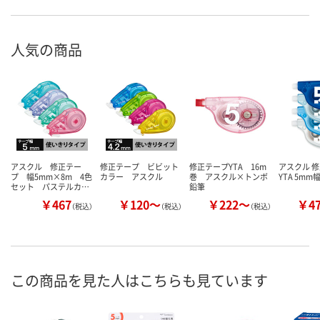
人気の商品
アスクル 修正テー
修正テープ ビビット
修正テープYTA 16m
アスクル 
プ 幅5mm×8m 4色
カラー アスクル
巻 アスクル×トンボ
YTA 5mm
セット パステルカ…
鉛筆
￥467
￥120～
￥222～
￥4
（税込）
（税込）
（税込）
この商品を見た人はこちらも見ています