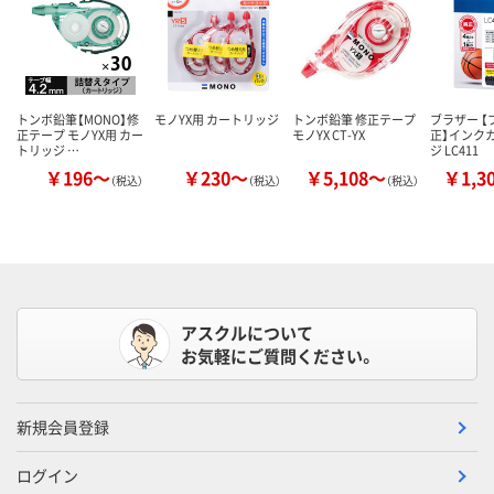
トンボ鉛筆【MONO】修
モノYX用 カートリッジ
トンボ鉛筆 修正テープ
ブラザー 
正テープ モノYX用 カー
モノYX CT-YX
正】インク
トリッジ …
ジ LC411
￥196～
￥230～
￥5,108～
￥1,3
（税込）
（税込）
（税込）
アスクルについて
お気軽にご質問ください。
新規会員登録
ログイン