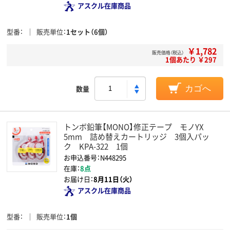
アスクル在庫商品
型番
販売単位
1セット（6個）
￥1,782
販売価格（税込）
1個あたり ￥297
数量
カゴへ
トンボ鉛筆【MONO】修正テープ モノYX
5mm 詰め替えカートリッジ 3個入パッ
ク KPA-322 1個
お申込番号：N448295
在庫：
8点
お届け日：
8月11日（火）
アスクル在庫商品
型番
販売単位
1個