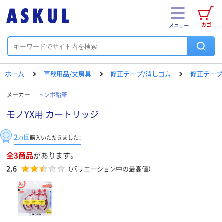
カゴ
メニュー
ホーム
事務用品/文房具
修正テープ/消しゴム
修正テー
メーカー
トンボ鉛筆
モノYX用 カートリッジ
2
万回
購入いただきました！
全3商品
があります。
2.6
（バリエーション中の最高値）