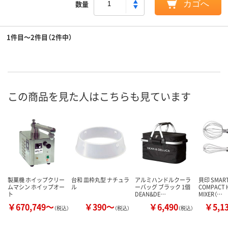
数量
カゴへ
1件目～2件目（2件中）
この商品を見た人はこちらも見ています
製菓機 ホイップクリー
台和 皿枠丸型 ナチュラ
アルミハンドルクーラ
貝印 SMART
ムマシン ホイップオー
ル
ーバッグ ブラック 1個
COMPACT 
ト
DEAN&DE…
MIXER（…
￥670,749～
￥390～
￥6,490
￥5,1
（税込）
（税込）
（税込）