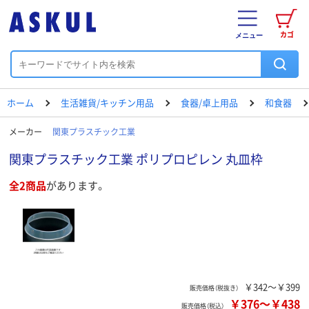
カゴ
メニュー
ホーム
生活雑貨/キッチン用品
食器/卓上用品
和食器
メーカー
関東プラスチック工業
関東プラスチック工業 ポリプロピレン 丸皿枠
全2商品
があります。
￥342～￥399
販売価格（税抜き）
￥376
～
￥438
販売価格（税込）