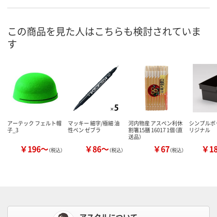
この商品を見た人はこちらも検討されていま
す
アーテック フェルト帽
マッキー 細字/極細 油
河内物産 アスペン利休
シンプルボ
子_3
性ペン ゼブラ
割箸15膳 16017 1個（直
リジナル
送品）
￥196～
￥86～
￥67
￥1
（税込）
（税込）
（税込）
アスクルについて