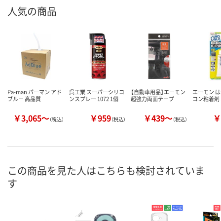
人気の商品
Pa-man パーマン アド
呉工業 スーパーシリコ
【自動車用品】エーモン
エーモン 
ブルー 高品質
ンスプレー 1072 1個
超強力両面テープ
コン粘着剤 1
￥3,065～
￥959
￥439～
￥
（税込）
（税込）
（税込）
この商品を見た人はこちらも検討されていま
す