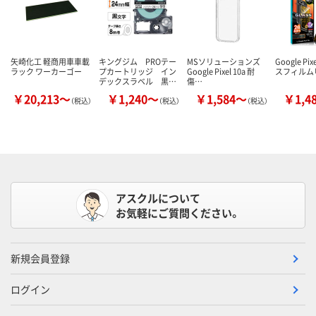
矢崎化工 軽商用車車載
キングジム PROテー
MSソリューションズ
Google Pix
ラック ワーカーゴー
プカートリッジ イン
Google Pixel 10a 耐
スフィルム「
デックスラベル 黒…
傷…
￥20,213～
￥1,240～
￥1,584～
￥1,4
（税込）
（税込）
（税込）
アスクルについて
お気軽にご質問ください。
新規会員登録
ログイン