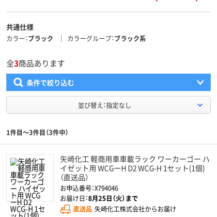
共通仕様
カラー
ブラック
カラーグループ
ブラック系
全
3
商品あります
条件で絞り込む
並び替え：指定なし
1件目～3件目（3件中）
矢崎化工 軽商用車車載ラック ワーカーゴー ハ
イゼット用 WCGーH D2 WCG-H 1セット(1個)
（直送品）
お申込番号：X794046
お届け日：
8月25日（火）まで
直送品
矢崎化工株式会社からお届け