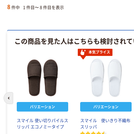
8
件中
1 件目〜 8 件目を表示
この商品を見た人はこちらも検討されて
本気プライス
前のスライドへ
バリエーション
バリエーション
ッパ
スマイル 使い切りパイルス
スマイル 使いきり不織布
ッ
リッパ エコノミータイプ
スリッパ