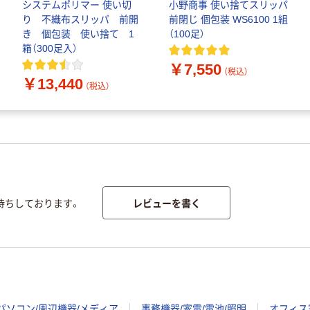
システムポリマー 使い切
小野商事 使い捨てスリッパ
り 不織布スリッパ 前開
前閉じ 個包装 WS6100 1組
き 個包装 使い捨て 1
（100足）
箱（300足入）
￥7,550
（税込）
￥13,440
（税込）
レビューを書く
待ちしております。
パソコン/周辺機器/メディア
事務機器/家電/電池/照明
オフィス