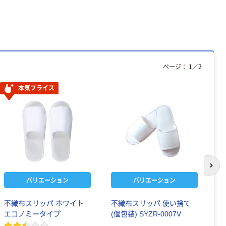
ページ：
1
／
2
本気プライス
次の
バリエーション
バリエーション
不織布スリッパ ホワイト
不織布スリッパ 使い捨て
三
エコノミータイプ
(個包装) SYZR-0007V
捨