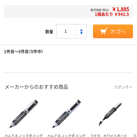
￥1,885
販売価格（税込）
1個あたり ￥942.5
数量
カゴへ
1件目～5件目（5件中）
メーカーからのおすすめ商品
スポンサー
ぺんてる ノック式 ハンデ
ぺんてる ノック式 ハンデ
コクヨ ホワイトボード
コ