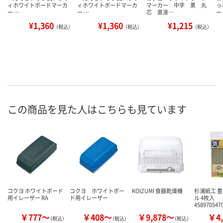
ィホワイトボードマーカ
ィホワイトボードマーカ
マーカー 中字 黒 丸
っ
ー …
ー …
芯 直液…
ー
¥1,360
¥1,360
¥1,215
（税込）
（税込）
（税込）
この商品を見た人はこちらも見ています
コクヨ ホワイトボード
コクヨ ホワイトボー
KOIZUMI 食器乾燥機
杉浦紙工 
用イレーザー RA
ド用イレーザー
ル 4枚入
458970547
￥777～
￥408～
￥9,878～
￥4,
（税込）
（税込）
（税込）