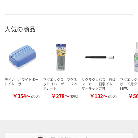
人気の商品
デビカ ホワイトボー
マグエックス マグネ
サクラクレパス 白板
マグエック
ドイレーザー
ット イレーザー スペ
マーカー 細字 イレー
ボード用ク
アシート
ザーキャップ付
MWC
￥354～
￥278～
￥132～
￥5
（税込）
（税込）
（税込）