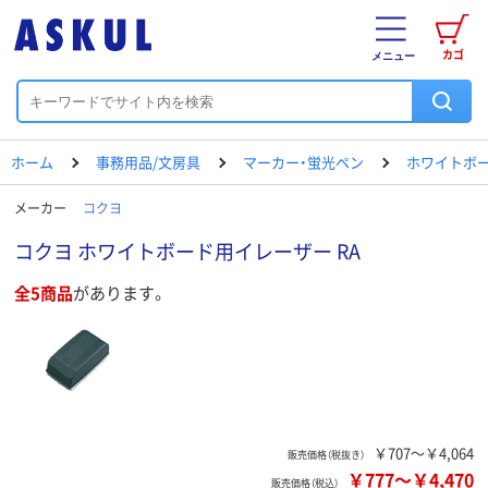
カゴ
メニュー
ホーム
事務用品/文房具
マーカー・蛍光ペン
ホワイトボ
メーカー
コクヨ
コクヨ ホワイトボード用イレーザー RA
全5商品
があります。
￥707～￥4,064
販売価格（税抜き）
￥777
～
￥4,470
販売価格（税込）