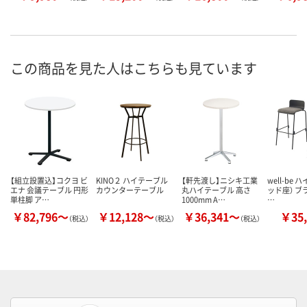
この商品を見た人はこちらも見ています
【組立設置込】コクヨ ビ
KINO２ ハイテーブル
【軒先渡し】ニシキ工業
well-be
エナ 会議テーブル 円形
カウンターテーブル
丸ハイテーブル 高さ
ッド座） ブラ
単柱脚 ア…
1000mm A…
…
￥82,796～
￥12,128～
￥36,341～
￥35,
（税込）
（税込）
（税込）