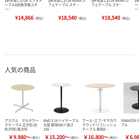
【軒先渡し】Y2K カフェテ
【軒先渡し】Y2K AKIRA カ
【軒先渡し】Y2K AKIRA カ
【
ーブル600角天板スチ
フェテーブル スチ…
フェテーブル スチ…
ー
ー…
ー
¥14,866
¥18,540
¥18,540
（税込）
（税込）
（税込）
人気の商品
アスクル マルチワー
MaD 3.14 ハイテーブル
アール・エフ・ヤマカワ
YAMAZEN
クテーブル 正方形/台
丸型 直径600×高さ
ラウンドリフレッシュ
ブル
形/円形/長方形
100…
テーブル 直径8…
￥9,980～
￥15,200～
￥16,800～
￥6,9
（税込）
（税込）
（税込）