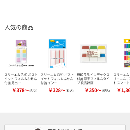
人気の商品
スリーエム（3M） ポスト
スリーエム（3M） ポスト
無印良品 インデックス
スリーエム 
イット フィルムふせん
イット フィルムふせん
付箋 厚手フィルムタイ
リーエム 
付箋 見出…
付箋 イン…
プ 良品計画
ト スマー
￥378～
￥328～
￥350～
￥1,3
（税込）
（税込）
（税込）