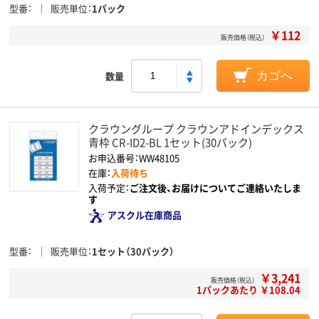
型番
販売単位
1パック
￥112
販売価格（税込）
数量
カゴへ
クラウングループ クラウンアドインデックス
青枠 CR-ID2-BL 1セット(30パック)
お申込番号：WW48105
在庫：
入荷待ち
入荷予定：
ご注文後、お届けについてご連絡いたしま
す
アスクル在庫商品
型番
販売単位
1セット（30パック）
￥3,241
販売価格（税込）
1パックあたり ￥108.04