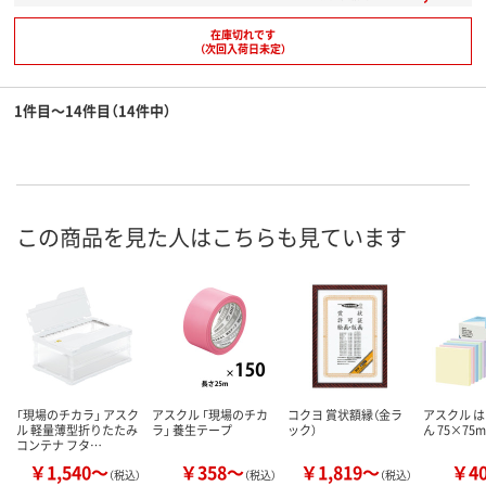
在庫切れです
（次回入荷日未定）
1件目～14件目（14件中）
この商品を見た人はこちらも見ています
「現場のチカラ」 アスク
アスクル 「現場のチカ
コクヨ 賞状額縁（金ラ
アスクル は
ル 軽量薄型折りたたみ
ラ」 養生テープ
ック）
ん 75×75
コンテナ フタ…
￥1,540～
￥358～
￥1,819～
￥4
（税込）
（税込）
（税込）