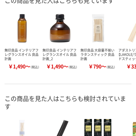
この商品を見た人はこちらも見ています
無印良品 インテリアフ
無印良品 インテリアフ
無印良品 大容量不揃い
アダストリ
レグランスオイル 良品
レグランスオイル 良品
ラタンスティック 良品
【LAKOLE
計画
計画_2
計画
ドスティッ
￥1,490～
￥1,490～
￥790～
￥3
（税込）
（税込）
（税込）
この商品を見た人はこちらも検討されていま
す