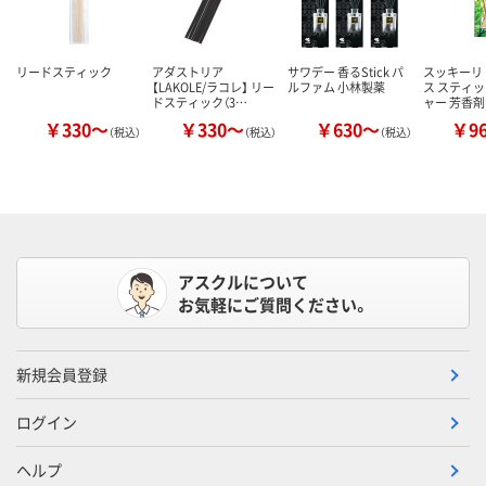
リードスティック
アダストリア
サワデー 香るStick パ
スッキーリ 
【LAKOLE/ラコレ】 リー
ルファム 小林製薬
ス スティッ
ドスティック（3…
ャー 芳香
￥330～
￥330～
￥630～
￥9
（税込）
（税込）
（税込）
アスクルについて
お気軽にご質問ください。
新規会員登録
ログイン
ヘルプ