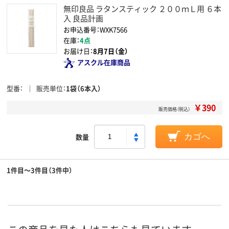
無印良品 ラタンスティック ２００ｍＬ用 ６本
入 良品計画
お申込番号：WXK7566
在庫：
4点
お届け日：
8月7日（金）
アスクル在庫商品
型番
販売単位
1袋（6本入）
￥390
販売価格（税込）
数量
カゴへ
1件目～3件目（3件中）