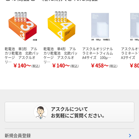
乾電池 単3形 アル
乾電池 単4形 アル
アスクルオリジナル
アスクル
カリ乾電池 北欧パッ
カリ乾電池 北欧パッ
ラミネートフィルム
ラミネー
ケージ アスクルオ
ケージ アスクルオ
A4サイズ 100μ…
A3サイズ 
リ…
リ…
￥140～
￥140～
￥458～
￥8
（税込）
（税込）
（税込）
アスクルについて
お気軽にご質問ください。
新規会員登録