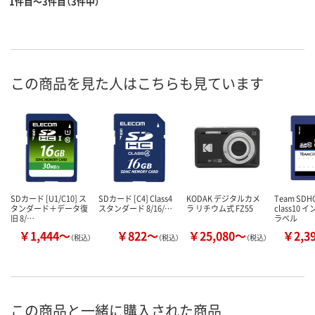
1件目～3件目（3件中）
この商品を見た人はこちらも見ています
SDカード [U1/C10] ス
SDカード [C4] Class4
KODAK デジタルカメ
Team SD
タンダード＋データ復
スタンダード 8/16/…
ラ リチウム式 FZ55
class10
旧 8/…
ラベル
￥1,444～
￥822～
￥25,080～
￥2,3
（税込）
（税込）
（税込）
この商品と一緒に購入された商品