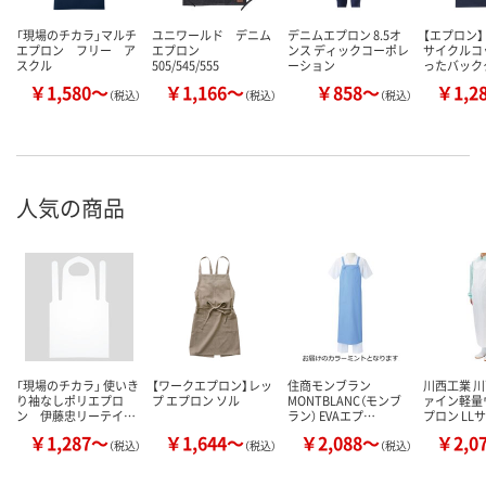
「現場のチカラ」マルチ
ユニワールド デニム
デニムエプロン 8.5オ
【エプロン
エプロン フリー ア
エプロン
ンス ディックコーポレ
サイクルコ
スクル
505/545/555
ーション
ったバック
￥1,580～
￥1,166～
￥858～
￥1,2
（税込）
（税込）
（税込）
人気の商品
「現場のチカラ」 使いき
【ワークエプロン】レッ
住商モンブラン
川西工業 川
り袖なしポリエプロ
プ エプロン ソル
MONTBLANC（モンブ
ァイン軽量
ン 伊藤忠リーテイ…
ラン） EVAエプ…
プロン LL
￥1,287～
￥1,644～
￥2,088～
￥2,0
（税込）
（税込）
（税込）