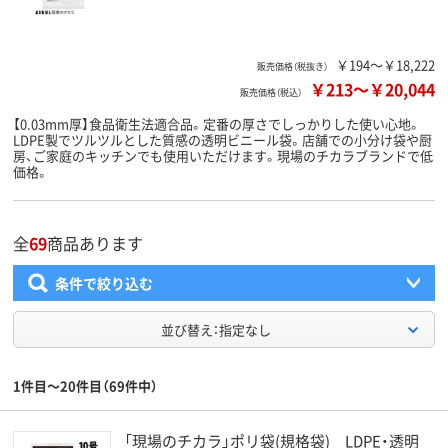
￥194～￥18,222
販売価格（税抜き）
￥213
～
￥20,044
販売価格（税込）
【0.03mm厚】食品衛生法適合品。定番の厚さでしっかりした使い心地。
LDPE製でツルツルとした質感の透明ビニール袋。店舗での小分け袋や厨
房、ご家庭のキッチンでも使用いただけます。現場のチカラブランドで低
価格。
全
69
商品あります
条件で絞り込む
並び替え：指定なし
1件目～20件目（69件中）
「現場のチカラ」ポリ袋(規格袋) LDPE・透明