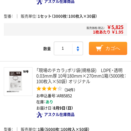
アスクル在庫商品
型番
販売単位
1セット（3000枚：100枚入×30袋）
￥5,825
販売価格（税込）
1枚あたり ￥1.95
数量
カゴへ
「現場のチカラ」ポリ袋(規格袋) LDPE・透明
0.03mm厚 10号180mm×270mm1箱（5000枚：
100枚入×50袋） オリジナル
（34件）
お申込番号：AR85852
在庫：
あり
お届け日：
8月9日（日）
アスクル在庫商品
型番
販売単位
1箱（5000枚：100枚入×50袋）