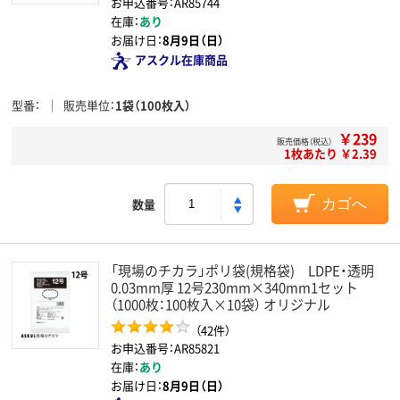
お申込番号：AR85744
在庫：
あり
お届け日：
8月9日（日）
アスクル在庫商品
型番
販売単位
1袋（100枚入）
￥239
販売価格（税込）
1枚あたり ￥2.39
数量
カゴへ
「現場のチカラ」ポリ袋(規格袋) LDPE・透明
0.03mm厚 12号230mm×340mm1セット
（1000枚：100枚入×10袋） オリジナル
（42件）
お申込番号：AR85821
在庫：
あり
お届け日：
8月9日（日）