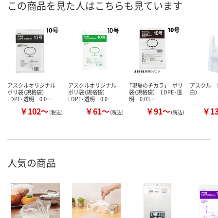
この商品を見た人はこちらも見ています
アスクルオリジナル
アスクルオリジナル
「現場のチカラ」 ポリ
アスクル 
ポリ袋（規格袋）
ポリ袋（規格袋）
袋（規格袋） LDPE・透
白）
LDPE・透明 0.0…
LDPE・透明 0.0…
明 0.03…
￥102～
￥61～
￥91～
￥1
（税込）
（税込）
（税込）
人気の商品