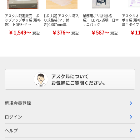
アスクル限定販売 ポ
【ポリ袋】アスクル 箱入
業務用ポリ袋（規格
アスクル
ップアップポリ袋（規格
り規格袋(マチ付
袋） LDPE・透明 日本
ポリ袋（規
袋） HDPE・半…
き)0.007mm厚
サニパック
厚手タイプ（
￥1,549～
￥376～
￥587～
￥1
（税込）
（税込）
（税込）
アスクルについて
お気軽にご質問ください。
新規会員登録
ログイン
ヘルプ