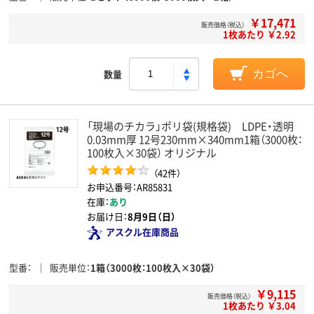
￥17,471
販売価格（税込）
1枚あたり ￥2.92
数量
カゴへ
「現場のチカラ」ポリ袋(規格袋) LDPE・透明
0.03mm厚 12号230mm×340mm1箱（3000枚：
100枚入×30袋） オリジナル
（42件）
お申込番号：AR85831
在庫：
あり
お届け日：
8月9日（日）
アスクル在庫商品
型番
販売単位
1箱（3000枚：100枚入×30袋）
￥9,115
販売価格（税込）
1枚あたり ￥3.04