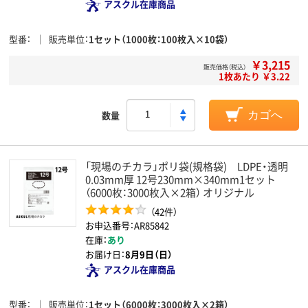
アスクル在庫商品
型番
販売単位
1セット（1000枚：100枚入×10袋）
￥3,215
販売価格（税込）
1枚あたり ￥3.22
数量
カゴへ
「現場のチカラ」ポリ袋(規格袋) LDPE・透明
0.03mm厚 12号230mm×340mm1セット
（6000枚：3000枚入×2箱） オリジナル
（42件）
お申込番号：AR85842
在庫：
あり
お届け日：
8月9日（日）
アスクル在庫商品
型番
販売単位
1セット（6000枚：3000枚入×2箱）