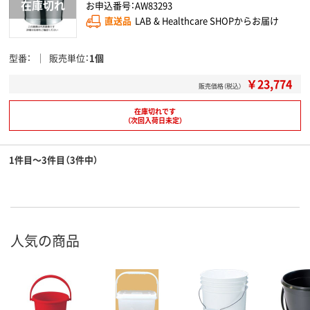
お申込番号：AW83293
直送品
LAB & Healthcare SHOPからお届け
型番
販売単位
1個
￥23,774
販売価格（税込）
在庫切れです
（次回入荷日未定）
1件目～3件目（3件中）
人気の商品