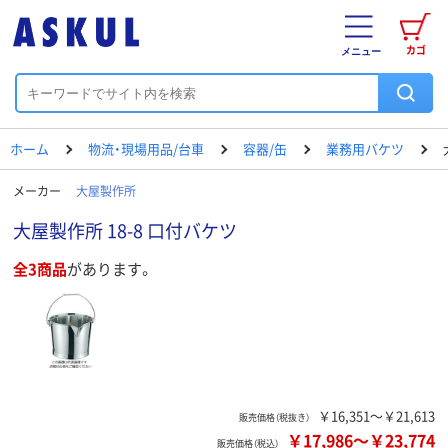
カゴ
メニュー
ホーム
物流・現場用品/台車
容器/缶
業務用バケツ
メーカー
大屋製作所
大屋製作所 18-8 口付バケツ
全3商品
があります。
￥16,351～￥21,613
販売価格（税抜き）
￥17,986
～
￥23,774
販売価格（税込）