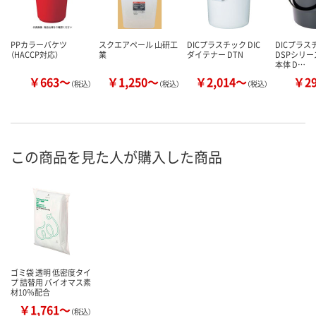
PPカラーバケツ
スクエアペール 山研工
DICプラスチック DIC
DICプラスチ
（HACCP対応）
業
ダイテナー DTN
DSPシリー
本体 D…
￥663～
￥1,250～
￥2,014～
￥2
（税込）
（税込）
（税込）
この商品を見た人が購入した商品
ゴミ袋 透明 低密度タイ
プ 詰替用 バイオマス素
材10％配合
￥1,761～
（税込）