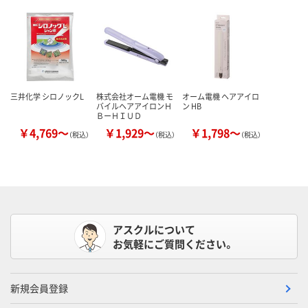
三井化学 シロノックL
株式会社オーム電機 モ
オーム電機 ヘアアイロ
バイルヘアアイロンＨ
ン HB
ＢーＨＩＵＤ
￥4,769～
￥1,929～
￥1,798～
（税込）
（税込）
（税込）
アスクルについて
お気軽にご質問ください。
新規会員登録