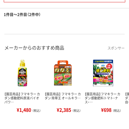
1件目～2件目（2件中）
メーカーからのおすすめ商品
スポンサー
【園芸用品】フマキラー カ
【園芸用品】 フマキラー カ
【園芸用品】フマキラー カ
【
ダン感動肥料原液バイオ
ダン 除草王 オールキラ…
ダン感動肥料トマト・ナ
ダ
パワ…
ス・…
自
¥1,480
¥2,385
¥698
（税込）
（税込）
（税込）