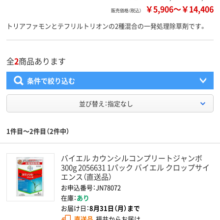
￥5,906
～
￥14,406
販売価格（税込）
トリアファモンとテフリルトリオンの2種混合の一発処理除草剤です。
全
2
商品あります
条件で絞り込む
並び替え：指定なし
1件目～2件目（2件中）
バイエル カウンシルコンプリートジャンボ
300g 2056631 1パック バイエル クロップサイ
エンス（直送品）
お申込番号：JN78072
在庫：
あり
お届け日：
8月31日（月）まで
直送品
福井からお届け