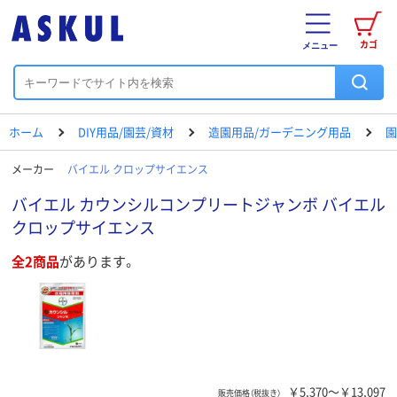
カゴ
メニュー
ホーム
DIY用品/園芸/資材
造園用品/ガーデニング用品
園
メーカー
バイエル クロップサイエンス
バイエル カウンシルコンプリートジャンボ バイエル
クロップサイエンス
全2商品
があります。
￥5,370～￥13,097
販売価格（税抜き）