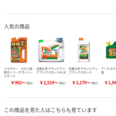
人気の商品
フマキラー カダン除
日産化学 ラウンドアッ
日産化学 ラウンドアッ
アース カマ
草王シリーズ ザッソー
プ マックスロードAL III
プ マックスロード
滅
ジエース
￥992～
￥2,519～
￥3,179～
￥1,9
（税込）
（税込）
（税込）
この商品を見た人はこちらも見ています