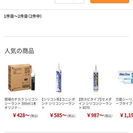
1件目～2件目（2件中）
人気の商品
現場のチカラ シリコン
【シリコン系】コニシ ボ
【防カビタイプ】セメダ
万能シーリ
シーラント 300ml 1本
ンド シリコンシーラン
イン シリコンシーラン
ーブタイプ
オリジナ…
ト
ト 8070
￥428～
￥585～
￥987～
￥1,1
（税込）
（税込）
（税込）