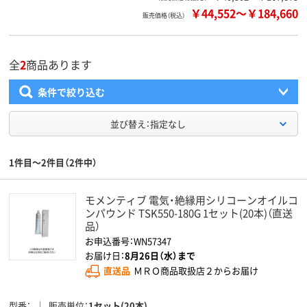
￥44,552
～
￥184,660
販売価格（税込）
全
2
商品あります
条件で絞り込む
並び替え：指定なし
1件目～2件目（2件中）
モメンティブ 電気・絶縁用シリコーンオイルコ
ンパウンド TSK550-180G 1セット(20本)（直送
品）
お申込番号：WN57347
お届け日：
8月26日（水）まで
直送品
ＭＲＯ商品取扱店２からお届け
型番
販売単位
1セット(20本)