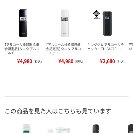
【アルコール検知器協議
【アルコール検知器協議
キングジム アルコールチ
三
会認定品】タニタ アルコ
会認定品】タニタ アルコ
ェッカー TH-BAC10-…
（
ールチ…
ールチ…
¥4,980
¥4,980
¥2,680
（税込）
（税込）
（税込）
この商品を見た人はこちらも見ています