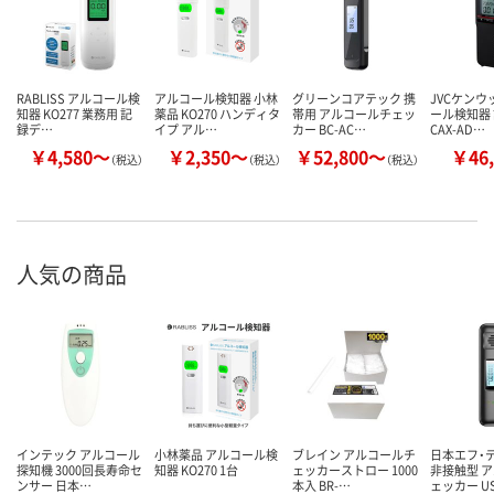
RABLISS アルコール検
アルコール検知器 小林
グリーンコアテック 携
JVCケンウ
知器 KO277 業務用 記
薬品 KO270 ハンディタ
帯用 アルコールチェッ
ール検知器
録デ…
イプ アル…
カー BC-AC…
CAX-AD…
￥4,580～
￥2,350～
￥52,800～
￥46,
（税込）
（税込）
（税込）
人気の商品
インテック アルコール
小林薬品 アルコール検
ブレイン アルコールチ
日本エフ・
探知機 3000回長寿命セ
知器 KO270 1台
ェッカーストロー 1000
非接触型 
ンサー 日本…
本入 BR-…
ェッカー U