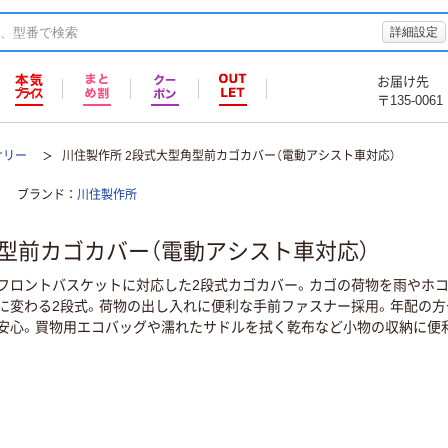
詳細設定
お届け先
〒135-0061
サリー
川住製作所 2段式大型角型前カゴカバー（電動アシスト車対応）
ブランド
川住製作所
角型前カゴカバー（電動アシスト車対応）
フロントバスケットに対応した2段式カゴカバー。カゴの荷物を雨やホコ
に変わる2段式。荷物の出し入れに便利な手前ファスナー採用。年配の方
安心。買物用エコバッグや濡れたサドルを拭く乾布など小物の収納に便