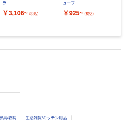
ラ
ューブ
ー
￥3,106~
￥925~
￥
（税込）
（税込）
家具/収納
生活雑貨/キッチン用品