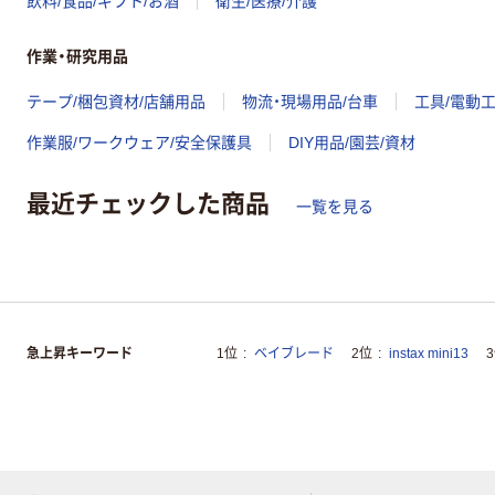
飲料/食品/ギフト/お酒
衛生/医療/介護
作業・研究用品
テープ/梱包資材/店舗用品
物流・現場用品/台車
工具/電動
作業服/ワークウェア/安全保護具
DIY用品/園芸/資材
最近チェックした商品
一覧を見る
急上昇キーワード
1位
ベイブレード
2位
instax mini13