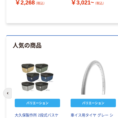
￥2,268
￥3,021~
（税込）
（税込）
人気の商品
前のスライドへ
バリエーション
バリエーション
D
大久保製作所 2段式バスケ
車イス用タイヤ グレー シ