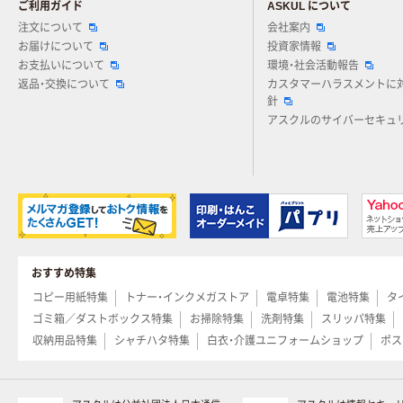
ご利用ガイド
ASKUL について
注文について
会社案内
お届けについて
投資家情報
お支払いについて
環境・社会活動報告
返品・交換について
カスタマーハラスメントに
針
アスクルのサイバーセキュ
おすすめ特集
コピー用紙特集
トナー・インクメガストア
電卓特集
電池特集
タ
ゴミ箱／ダストボックス特集
お掃除特集
洗剤特集
スリッパ特集
収納用品特集
シャチハタ特集
白衣・介護ユニフォームショップ
ポス