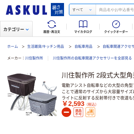
すべて
カテゴリー
履歴・再注文
マイカタログ
クイックオーダー
ホーム
生活雑貨/キッチン用品
自転車用品
自転車関連アクセ
メーカー
川住製作所
川住製作所の自転車関連アクセサリーを全部見る
川住製作所 2段式大型
電動アシスト自転車などの大型の角型
ことで通常のサイズから大容量サイズ
ライトに反射する反射帯付きで夜道も
￥2,593
（税込）