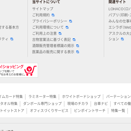
当サイトについて
関連サイト
アスクルについてお気軽にご質問ください
サイトマップ
LOHACO（ロ
ご利用規約
パプリ（印刷・
プライバシーポリシー
みんなの仕事
対する基本方
ご利用環境について
エシラボ（We
ご利用上の注意
アスクルの大
リティ
ション
古物営業法に基づく表記
酒類販売管理者標識の掲示
医薬品の販売に関する表示
イムカード特集
ラミネーター特集
ホワイトボードショップ
パーテーション
タオル特集
ダンボール専門ショップ
現場のチカラ
台車ナビ
すべての働
トイットストア
オフィスづくりサービス
ピンポイントサーチ
特集一覧