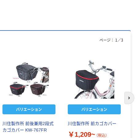
ページ：
1
／
3
次の
バリエーション
バリエーション
川住製作所 前後兼用2段式
川住製作所 前カゴカバー
川
カゴカバー KW-767FR
バ
￥1,209~
（税込）