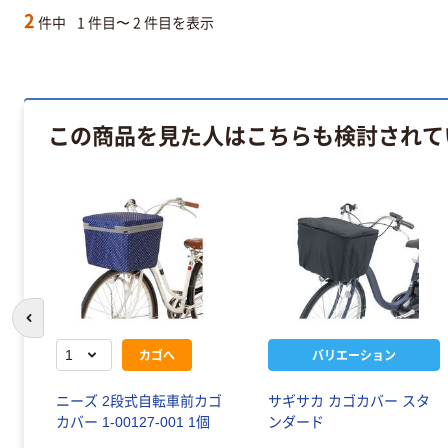
2
件中
1 件目〜 2 件目を表示
この商品を見た人はこちらも検討されて
前のスライドへ
カゴへ
バリエーション
ク
ニーズ 2段式自転車前カゴ
サギサカ カゴカバー スタ
カバー 1-00127-001 1個
ンダード