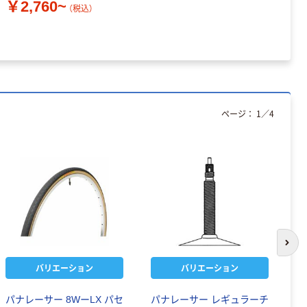
￥2,760~
（税込）
￥
ページ：
1
／
4
次の
バリエーション
バリエーション
パナレーサー 8WーLX パセ
パナレーサー レギュラーチ
富