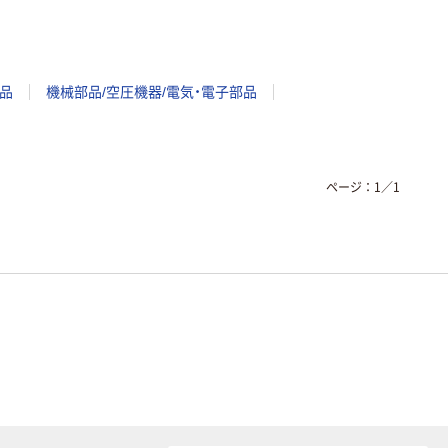
品
機械部品/空圧機器/電気・電子部品
ページ：
1
／
1