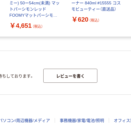
ミー) 50ー54cm(未満) マッ
ーナー 840ml #15555 コス
トパーシモンレッド
モビューティー（直送品）
FOOMYマットパーシモン
￥620
（税込）
レッドS 1個（直送品）
￥4,651
（税込）
レビューを書く
待ちしております。
パソコン/周辺機器/メディア
事務機器/家電/電池/照明
オフィス