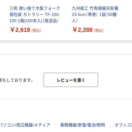
三和 使い捨て木製フォーク
九州紙工 竹角極細天削箸
個包装 カトラリー TF-160-
23.5cm（帯巻） 1袋（50膳
100 1箱(100本入)（直送品）
入）
￥2,618
￥2,288
（税込）
（税込）
レビューを書く
待ちしております。
パソコン/周辺機器/メディア
事務機器/家電/電池/照明
オフィス