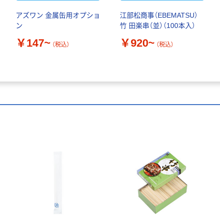
アズワン 金属缶用オプショ
江部松商事（EBEMATSU）
ン
竹 田楽串（並）（100本入）
￥147~
￥920~
（税込）
（税込）