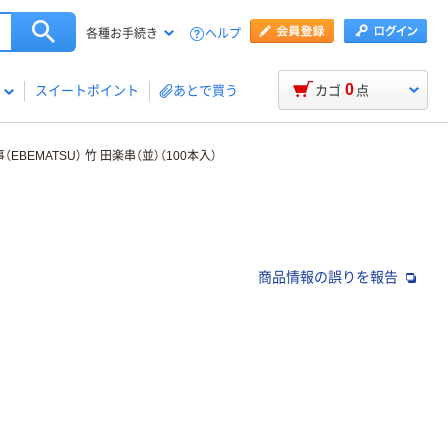
ヘルプ
各種お手続き
0
スイートポイント
あとで買う
カゴ
点
EBEMATSU） 竹 田楽串（並）（100本入）
商品情報の誤りを報告