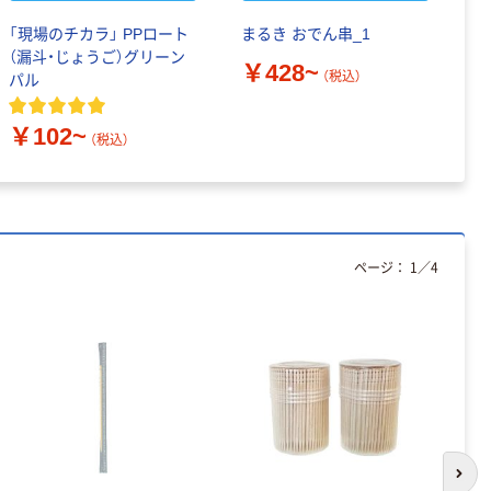
「現場のチカラ」 PPロート
まるき おでん串_1
木
（漏斗・じょうご）グリーン
ク
￥428~
（税込）
パル
￥
￥102~
（税込）
ページ：
1
／
4
次の