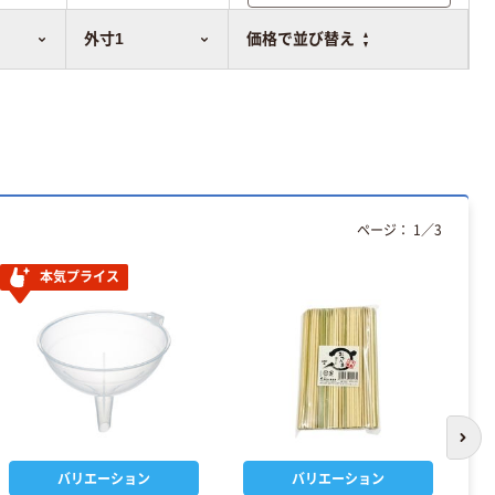
比較表に追加
外寸1
価格で並び替え
ページ：
1
／
3
本気プライス
次の
バリエーション
バリエーション