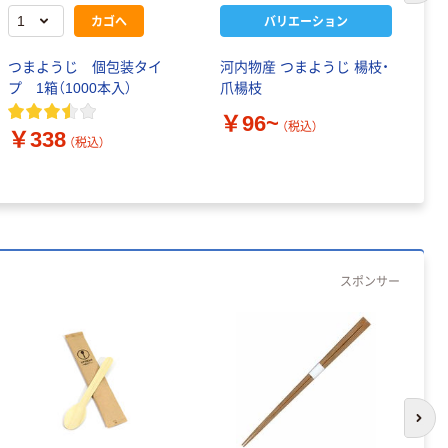
カゴへ
バリエーション
つまようじ 個包装タイ
河内物産 つまようじ 楊枝・
ヤ
プ 1箱（1000本入）
爪楊枝
O
(1
￥96~
（税込）
￥338
￥
（税込）
スポンサー
次の