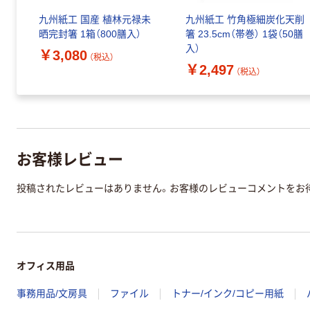
天削
九州紙工 国産 植林元禄未
九州紙工 竹角極細炭化天削
ト
晒完封箸 1箱（800膳入）
箸 23.5cm（帯巻） 1袋（50膳
入）
￥3,080
（税込）
￥2,497
（税込）
お客様レビュー
投稿されたレビューはありません。お客様のレビューコメントをお
オフィス用品
事務用品/文房具
ファイル
トナー/インク/コピー用紙