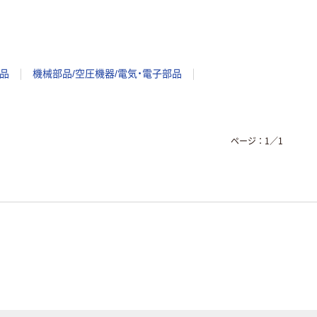
品
機械部品/空圧機器/電気・電子部品
ページ：
1
／
1