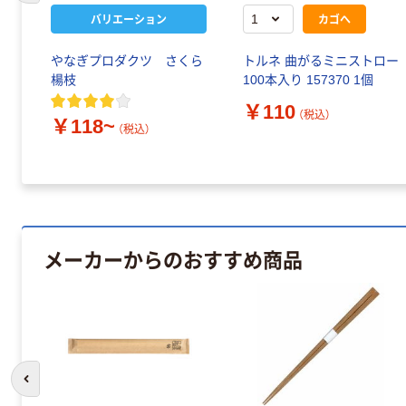
バリエーション
カゴへ
り
やなぎプロダクツ さくら
トルネ 曲がるミニストロー
楊枝
100本入り 157370 1個
￥110
（税込）
￥118~
（税込）
メーカーからのおすすめ商品
前のスライドへ