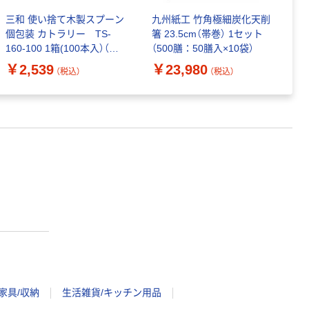
三和 使い捨て木製スプーン
九州紙工 竹角極細炭化天削
九
個包装 カトラリー TS-
箸 23.5cm（帯巻） 1セット
晒
160-100 1箱(100本入）（直
（500膳：50膳入×10袋）
膳
送品）
￥2,539
￥23,980
￥
（税込）
（税込）
家具/収納
生活雑貨/キッチン用品