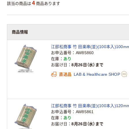
4
該当の商品は
商品あります
商品情報
江部松商事 竹 田楽串(並)(100本入)100mm 6
お申込番号
AW85860
在庫
あり
お届け日
8月26日（水）まで
直送品
LAB & Healthcare SHOP
江部松商事 竹 田楽串(並)(100本入)120mm 6
お申込番号
AW85861
在庫
あり
お届け日
8月26日（水）まで