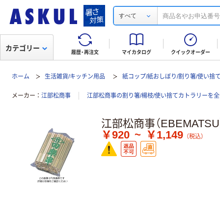
すべて
カテゴリー
履歴・再注文
マイカタログ
クイックオーダー
ホーム
生活雑貨/キッチン用品
紙コップ/紙おしぼり/割り箸/使い捨
メーカー
江部松商事
江部松商事の割り箸/楊枝/使い捨てカトラリーを
江部松商事（EBEMATSU）
￥920
~
￥1,149
（税込）