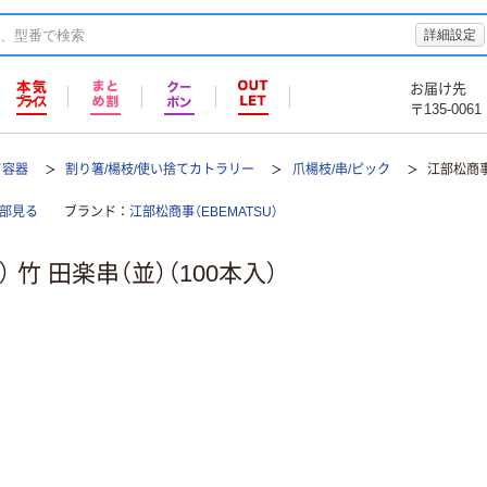
詳細設定
お届け先
〒135-0061
て容器
割り箸/楊枝/使い捨てカトラリー
爪楊枝/串/ピック
江部松商事（
全部見る
ブランド
江部松商事（EBEMATSU）
 竹 田楽串（並）（100本入）