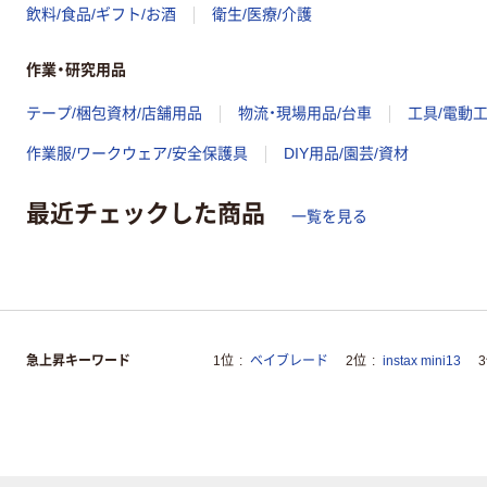
飲料/食品/ギフト/お酒
衛生/医療/介護
作業・研究用品
テープ/梱包資材/店舗用品
物流・現場用品/台車
工具/電動
作業服/ワークウェア/安全保護具
DIY用品/園芸/資材
最近チェックした商品
一覧を見る
急上昇キーワード
1位
ベイブレード
2位
instax mini13