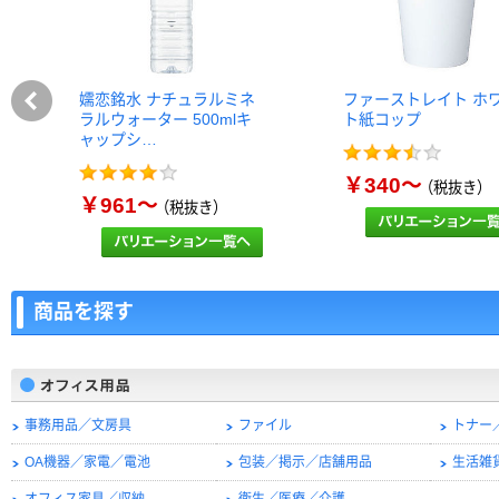
嬬恋銘水 ナチュラルミネ
ファーストレイト ホ
ラルウォーター 500mlキ
ト紙コップ
ャップシ…
￥340～
（税抜き）
￥961～
（税抜き）
商品を探す
事務用品／文房具
ファイル
トナー
OA機器／家電／電池
包装／掲示／店舗用品
生活雑