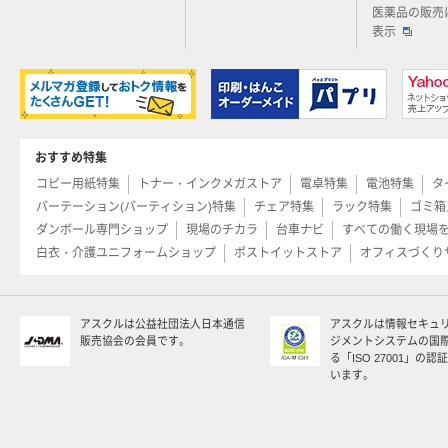
医薬品の販売
表示
おすすめ特集
コピー用紙特集
トナー・インクメガストア
電卓特集
電池特集
タ
パーテーション(パーティション)特集
チェア特集
ラック特集
ゴミ箱
ダンボール専門ショップ
現場のチカラ
台車ナビ
すべての働く現場
白衣・介護ユニフォームショップ
ポストイットストア
オフィスづくり
アスクルは公益社団法人日本通信
アスクルは情報セキュ
販売協会の会員です。
ジメントシステムの国
る「ISO 27001」の
います。