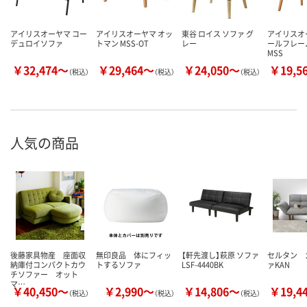
アイリスオーヤマ コー
アイリスオーヤマ オッ
東谷 ロイス ソファ グ
アイリスオ
デュロイソファ
トマン MSS-OT
レー
ールフレー
MSS
￥32,474～
￥29,464～
￥24,050～
￥19,5
（税込）
（税込）
（税込）
人気の商品
後藤家具物産 座面収
無印良品 体にフィッ
【軒先渡し】萩原 ソファ
セルタン 
納庫付コンパクトカウ
トするソファ
LSF-4440BK
ァKAN
チソファー オット
マ…
￥40,450～
￥2,990～
￥14,806～
￥19,4
（税込）
（税込）
（税込）