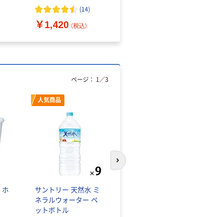
（10枚入り）
オマス素材10％配合
(
14
)
￥1,420
￥616~
（税込）
（税込）
ページ：
1
／
3
人気商品
オリジナル
次のスライドへ
 ホ
サントリー 天然水 ミ
【アスクル限定】ファー
ネラルウォーター ペ
ストレイト ニトリル
ットボトル
グローブ ホワイト