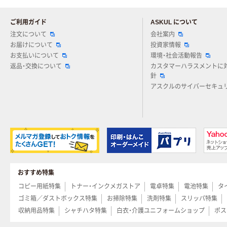
ご利用ガイド
ASKUL について
注文について
会社案内
お届けについて
投資家情報
お支払いについて
環境・社会活動報告
返品・交換について
カスタマーハラスメントに
針
アスクルのサイバーセキュ
おすすめ特集
コピー用紙特集
トナー・インクメガストア
電卓特集
電池特集
タ
ゴミ箱／ダストボックス特集
お掃除特集
洗剤特集
スリッパ特集
収納用品特集
シャチハタ特集
白衣・介護ユニフォームショップ
ポス