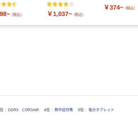
付き／2Lラベルレス
￥374~
10本
（税込）
98~
￥1,037~
（税込）
（税込）
3位
DDR5 CORSAIR
4位
熱中症対策
5位
塩分タブレット