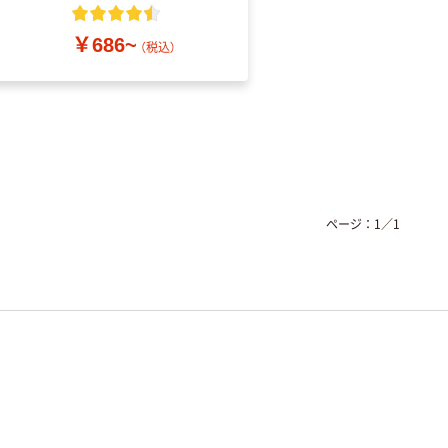
粉なし（パウダーフリ
ー）
￥686~
￥698~
（税込）
（税込）
ページ：
1
／
1