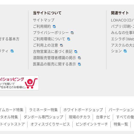
当サイトについて
関連サイト
アスクルについてお気軽にご質問ください
サイトマップ
LOHACO（ロ
ご利用規約
パプリ（印刷・
プライバシーポリシー
みんなの仕事
対する基本方
ご利用環境について
エシラボ（We
ご利用上の注意
アスクルの大
リティ
ション
古物営業法に基づく表記
酒類販売管理者標識の掲示
医薬品の販売に関する表示
イムカード特集
ラミネーター特集
ホワイトボードショップ
パーテーション
タオル特集
ダンボール専門ショップ
現場のチカラ
台車ナビ
すべての働
トイットストア
オフィスづくりサービス
ピンポイントサーチ
特集一覧