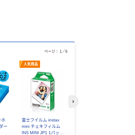
ページ：
1
／
6
人気商品
オリジナル
次のスライドへ
ーホ
富士フイルム instax
ゴミ袋 エコノミータ
ンダー
mini チェキフィルム
イプ 乳白半透明 高密
INS MINI JP1 1パック
度タイプ 詰替用 バイ