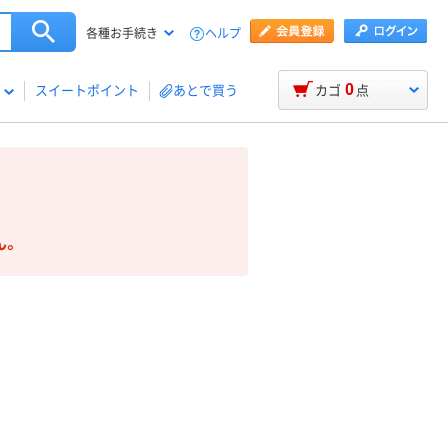
ヘルプ
各種お手続き
0
スイートポイント
あとで買う
カゴ
点
ん。