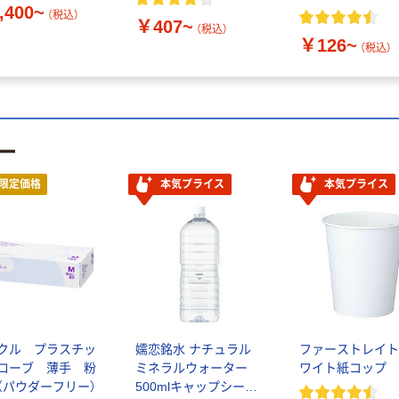
,400~
（税込）
￥407~
（税込）
￥126~
（税込）
ー
限定価格
本気プライス
本気プライス
クル プラスチッ
嬬恋銘水 ナチュラル
ファーストレイト
ローブ 薄手 粉
ミネラルウォーター
ワイト紙コップ
（パウダーフリー）
500mlキャップシール