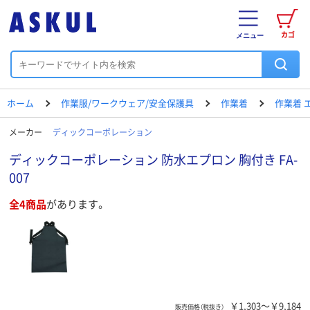
カゴ
メニュー
ホーム
作業服/ワークウェア/安全保護具
作業着
作業着 
メーカー
ディックコーポレーション
ディックコーポレーション 防水エプロン 胸付き FA-
007
全4商品
があります。
￥1,303～￥9,184
販売価格（税抜き）