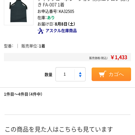
き FA-007 1着
お申込番号：KA32505
在庫：
あり
お届け日：
8月8日（土）
アスクル在庫商品
型番
販売単位
1着
￥1,433
販売価格（税込）
数量
カゴへ
1件目～4件目（4件中）
この商品を見た人はこちらも見ています