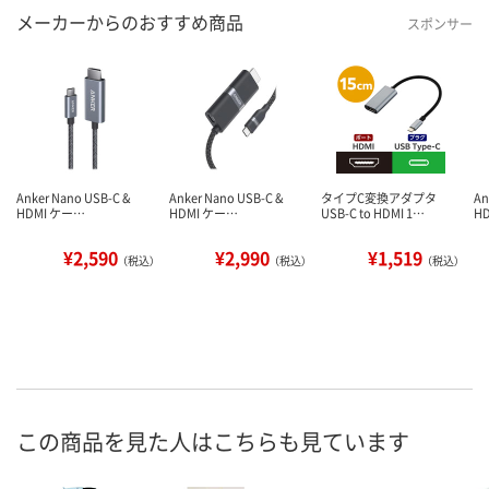
メーカーからのおすすめ商品
スポンサー
Anker Nano USB-C &
Anker Nano USB-C &
タイプC変換アダプタ
An
HDMI ケー…
HDMI ケー…
USB-C to HDMI 1…
H
¥2,590
¥2,990
¥1,519
（税込）
（税込）
（税込）
この商品を見た人はこちらも見ています