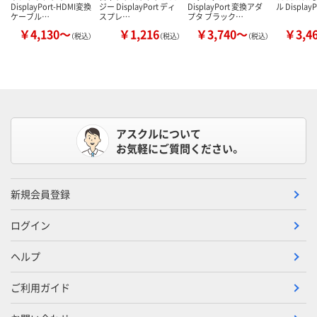
DisplayPort-HDMI変換
ジー DisplayPort ディ
DisplayPort 変換アダ
ル DisplayP
ケーブル…
スプレ…
プタ ブラック…
￥4,130～
￥1,216
￥3,740～
￥3,4
（税込）
（税込）
（税込）
アスクルについて
お気軽にご質問ください。
新規会員登録
ログイン
ヘルプ
ご利用ガイド