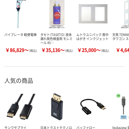
バイブレータ 軽便電棒
タセト（TASETO） 液体
ムトウユニパック 喪中
天馬 TENM
漏れ発色検査剤 モレミ
はがき インクジェット
タワゴン 
ール 45…
￥86,829～
￥35,136～
￥25,000～
￥4,6
（税込）
（税込）
（税込）
人気の商品
サンワサプライ
日本トラストテクノロ
バッファロー
Vodavie