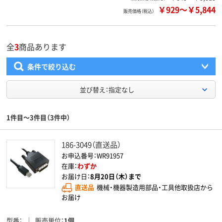
￥929
～
￥5,844
販売価格（税込）
全
3
商品あります
条件で絞り込む
並び替え：指定なし
1件目～3件目（3件中）
186-3049（直送品）
お申込番号：WR91957
在庫：
わずか
お届け日：
8月20日（木）まで
直送品
機械・機器製造用部品・工具他取扱店から
お届け
型番
販売単位
1個