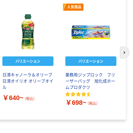
人気商品
次の
バリエーション
バリエーション
日清キャノーラ＆オリーブ
業務用ジップロック フリ
日
日清オイリオ オリーブオイ
ーザーバッグ 旭化成ホー
会
ル
ムプロダクツ
ー
ル
￥640~
（税込）
￥698~
￥
（税込）