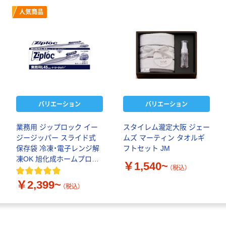
人気商品
バリエーション
バリエーション
業務用 ジップロック イー
スタイレム瀧定大阪 ジェー
ジージッパー スライド式
ムズ マーティン タオルギ
保存袋 冷凍・電子レンジ解
フトセット JM
凍OK 旭化成ホームプロダ
￥1,540~
（税込）
クツ
￥2,399~
（税込）