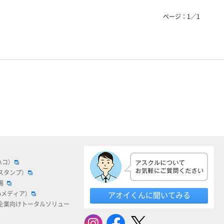
ページ：
1
／
1
ハコ）
スタンプ）
場
bメディア）
アオイくんに聞いてみる
企業向けトータルソリュー