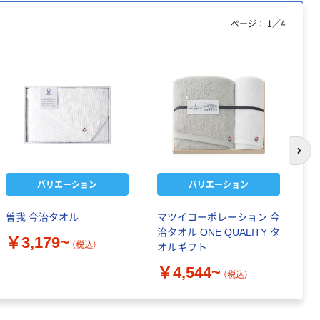
ページ：
1
／
4
次の
バリエーション
バリエーション
曽我 今治タオル
マツイコーポレーション 今
ス
治タオル ONE QUALITY タ
ス
￥3,179~
（税込）
オルギフト
￥
￥4,544~
（税込）