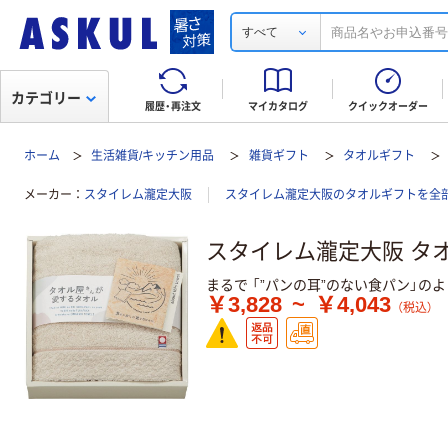
すべて
カテゴリー
履歴・再注文
マイカタログ
クイックオーダー
ホーム
生活雑貨/キッチン用品
雑貨ギフト
タオルギフト
メーカー
スタイレム瀧定大阪
スタイレム瀧定大阪のタオルギフトを全
スタイレム瀧定大阪 タ
まるで 「”パンの耳”のない食パン」の
￥3,828
~
￥4,043
（税込）