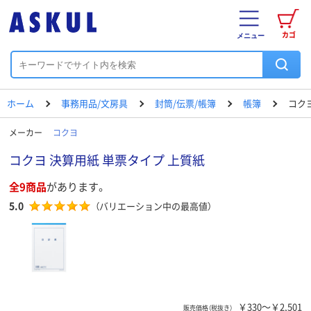
カゴ
メニュー
ホーム
事務用品/文房具
封筒/伝票/帳簿
帳簿
コク
メーカー
コクヨ
コクヨ 決算用紙 単票タイプ 上質紙
全9商品
があります。
5.0
（バリエーション中の最高値）
￥330～￥2,501
販売価格（税抜き）