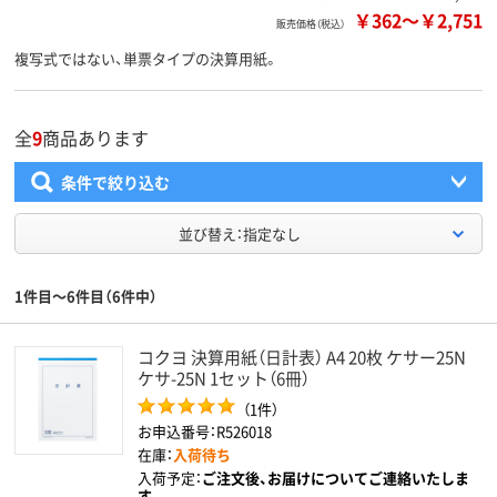
￥362
～
￥2,751
販売価格（税込）
複写式ではない、単票タイプの決算用紙。
全
9
商品あります
条件で絞り込む
並び替え：指定なし
1件目～6件目（6件中）
コクヨ 決算用紙（日計表） A4 20枚 ケサー25N
ケサ-25N 1セット（6冊）
（1件）
お申込番号：R526018
在庫：
入荷待ち
入荷予定：
ご注文後、お届けについてご連絡いたしま
す