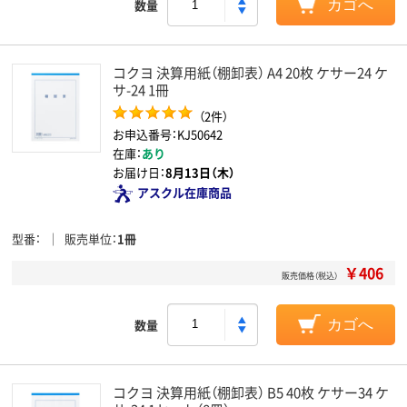
数量
カゴへ
コクヨ 決算用紙（棚卸表） A4 20枚 ケサー24 ケ
サ-24 1冊
（2件）
お申込番号：KJ50642
在庫：
あり
お届け日：
8月13日（木）
アスクル在庫商品
型番
販売単位
1冊
￥406
販売価格（税込）
数量
カゴへ
コクヨ 決算用紙（棚卸表） B5 40枚 ケサー34 ケ