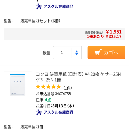
アスクル在庫商品
型番
販売単位
1セット（6冊）
￥1,951
販売価格（税込）
1冊あたり ￥325.17
数量
カゴへ
コクヨ 決算用紙（日計表） A4 20枚 ケサー25N
ケサ-25N 1冊
（1件）
お申込番号：NX74758
在庫：
4点
お届け日：
8月13日（木）
アスクル在庫商品
型番
販売単位
1冊