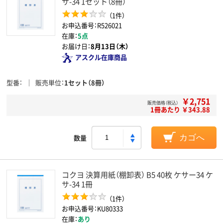
サ-34 1セット（8冊）
（1件）
お申込番号：R526021
在庫：
5点
お届け日：
8月13日（木）
アスクル在庫商品
型番
販売単位
1セット（8冊）
￥2,751
販売価格（税込）
1冊あたり ￥343.88
数量
カゴへ
コクヨ 決算用紙（棚卸表） B5 40枚 ケサー34 ケ
サ-34 1冊
（1件）
お申込番号：KU80333
在庫：
あり