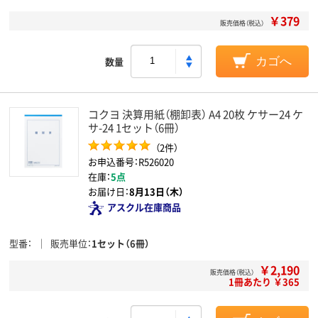
￥379
販売価格（税込）
数量
カゴへ
コクヨ 決算用紙（棚卸表） A4 20枚 ケサー24 ケ
サ-24 1セット（6冊）
（2件）
お申込番号：R526020
在庫：
5点
お届け日：
8月13日（木）
アスクル在庫商品
型番
販売単位
1セット（6冊）
￥2,190
販売価格（税込）
1冊あたり ￥365