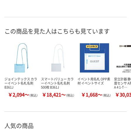
この商品を見た人はこちらも見ています
ジョインテックス カラ
スマートバリュー カラ
イベント用名札 OPP素
安立計器 
ーイベント名札名刺
ーイベント名札名刺
材 イベントサイズ
度センサ 
B361J
500枚 B361J
A 4 1-T…
￥2,094～
￥18,421～
￥1,668～
￥30,0
（税込）
（税込）
（税込）
人気の商品