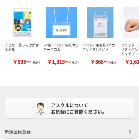
デビカ 貼ってはがせ
PP製イベント名札 サン
イベント用名札 （ハガ
ソニック 
る名札
ケーキコム
キサイズ） ハピラ
リストバン
てタイプ
￥595～
￥1,315～
￥868～
￥1,6
（税込）
（税込）
（税込）
アスクルについて
お気軽にご質問ください。
新規会員登録