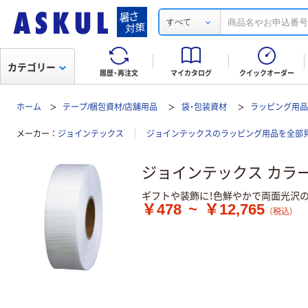
すべて
カテゴリー
履歴・再注文
マイカタログ
クイックオーダー
ホーム
テープ/梱包資材/店舗用品
袋・包装資材
ラッピング用
メーカー
ジョインテックス
ジョインテックスのラッピング用品を全部
ジョインテックス カラ
ギフトや装飾に！色鮮やかで両面光沢
￥478
~
￥12,765
（税込）