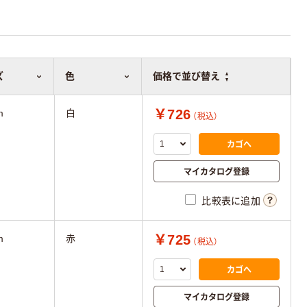
ズ
ズ
色
色
価格で並び替え
価格で並び替え
￥726
m
白
（税込）
カゴへ
マイカタログ登録
比較表に追加
￥725
m
赤
（税込）
カゴへ
マイカタログ登録