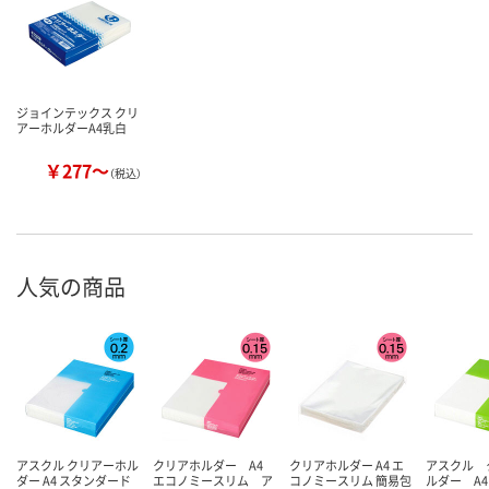
ジョインテックス クリ
アーホルダーA4乳白
￥277～
（税込）
人気の商品
アスクル クリアーホル
クリアホルダー A4
クリアホルダー A4 エ
アスクル 
ダー A4 スタンダード
エコノミースリム ア
コノミースリム 簡易包
ルダー A