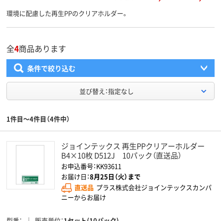
環境に配慮した再生PPのクリアホルダー。
全
4
商品あります
条件で絞り込む
並び替え：指定なし
1件目～4件目（4件中）
ジョインテックス 再生PPクリアーホルダー
B4×10枚 D512J 10パック（直送品）
お申込番号：KK93611
お届け日：
8月25日（火）まで
直送品
プラス株式会社ジョインテックスカンパ
ニーからお届け
型番
販売単位
1セット(10パック)