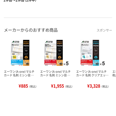
メーカーからのおすすめ商品
スポンサー
エーワン（A-one）マルチ
エーワン（A-one）マルチ
エーワン（A-one）マルチ
エ
カード 名刺 ミシン目 …
カード 名刺 ミシン目 …
カード 名刺 クリアエッ…
枚
¥885
¥1,955
¥3,328
（税込）
（税込）
（税込）