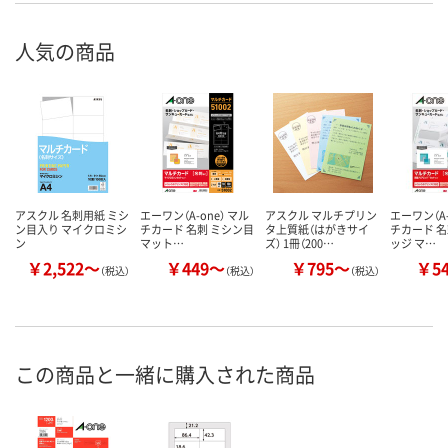
人気の商品
アスクル 名刺用紙 ミシ
エーワン（A-one） マル
アスクル マルチプリン
エーワン（A-
ン目入り マイクロミシ
チカード 名刺 ミシン目
タ上質紙（はがきサイ
チカード 名
ン
マット…
ズ） 1冊（200…
ッジ マ…
￥2,522～
￥449～
￥795～
￥5
（税込）
（税込）
（税込）
この商品と一緒に購入された商品