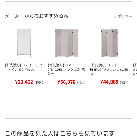
メーカーからのおすすめ商品
スポンサー
【軒先渡し】コマイ LCS パ
【軒先渡し】コマイ
【軒先渡し】コマイ
【
ーティション 幅700…
branCom（ブランコム）吸
branCom（ブランコム）吸
b
音…
音…
音
¥23,462
¥56,078
¥44,869
（税込）
（税込）
（税込）
この商品を見た人はこちらも見ています