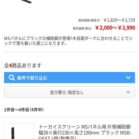
￥1,819～￥2,719
販売価格（税抜き）
￥2,000
～
￥2,990
販売価格（税込）
MSパネルにブラックの補助脚が登場！木目調ダークに合わせることでシ
ックで落ち着いた感じになります。
全
4
商品あります
条件で絞り込む
並び替え：指定なし
1件目～4件目（4件中）
トーカイスクリーン MSパネル用 片側補助脚
幅38×奥行230×高さ190mm ブラック MSB-
OSST 1個（取寄品）