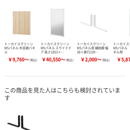
トーカイスクリーン
トーカイスクリーン
トーカイスクリーン
トーカイ
MSパネル 木目調パネ
MSパネル スライドド
MSパネル用 補助脚 幅
MSパネル
ル
ア 高さ1853×…
38×奥行230…
ネル用
￥9,760～
￥40,550～
￥2,000～
￥5,8
（税込）
（税込）
（税込）
この商品を見た人はこちらも検討されていま
す