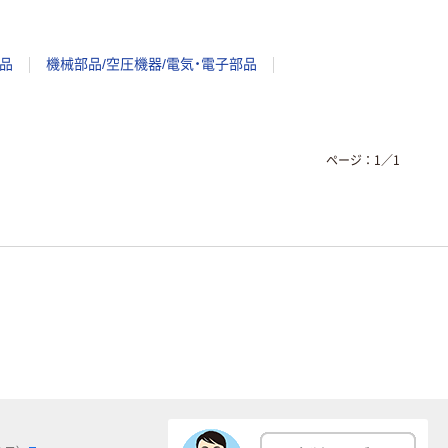
品
機械部品/空圧機器/電気・電子部品
ページ：
1
／
1