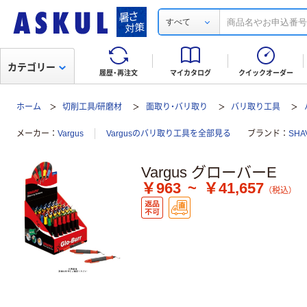
すべて
カテゴリー
履歴・再注文
マイカタログ
クイックオーダー
ホーム
切削工具/研磨材
面取り・バリ取り
バリ取り工具
メーカー
Vargus
Vargusのバリ取り工具を全部見る
ブランド
SHA
Vargus グローバーE
￥963
~
￥41,657
（税込）