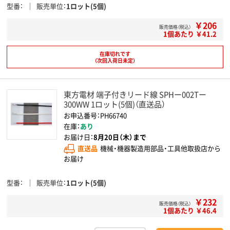
型番
販売単位
1ロット(5個)
￥206
販売価格（税込）
1個あたり ￥41.2
在庫切れです
（次回入荷日未定）
東方電材 端子付きリード線 SPHー002Tー
300WW 1ロット(5個)（直送品）
お申込番号：PH66740
在庫：
あり
お届け日：
8月20日（木）まで
直送品
機械・機器製造用部品・工具他取扱店から
お届け
型番
販売単位
1ロット(5個)
￥232
販売価格（税込）
1個あたり ￥46.4