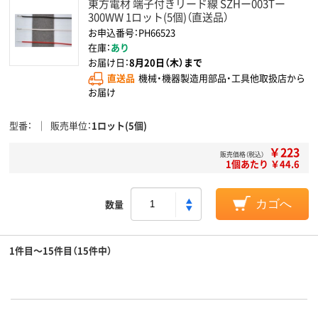
東方電材 端子付きリード線 SZHー003Tー
300WW 1ロット(5個)（直送品）
お申込番号：PH66523
在庫：
あり
お届け日：
8月20日（木）まで
直送品
機械・機器製造用部品・工具他取扱店から
お届け
型番
販売単位
1ロット(5個)
￥223
販売価格（税込）
1個あたり ￥44.6
数量
カゴへ
1件目～15件目（15件中）