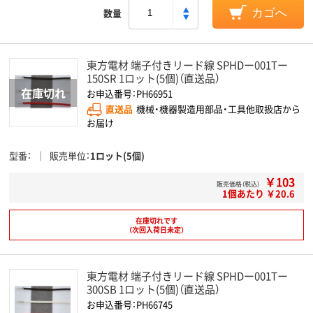
数量
カゴへ
東方電材 端子付きリード線 SPHDー001Tー
150SR 1ロット(5個)（直送品）
お申込番号：PH66951
直送品
機械・機器製造用部品・工具他取扱店から
お届け
型番
販売単位
1ロット(5個)
￥103
販売価格（税込）
1個あたり ￥20.6
在庫切れです
（次回入荷日未定）
東方電材 端子付きリード線 SPHDー001Tー
300SB 1ロット(5個)（直送品）
お申込番号：PH66745