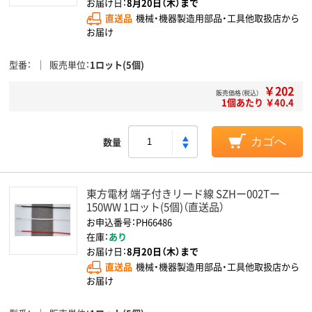
お届け日：
8月20日（木）まで
直送品
機械・機器製造用部品・工具他取扱店から
お届け
型番
販売単位
1ロット(5個)
￥202
販売価格（税込）
1個あたり ￥40.4
数量
カゴへ
東方電材 端子付きリード線 SZHー002Tー
150WW 1ロット(5個)（直送品）
お申込番号：PH66486
在庫：
あり
お届け日：
8月20日（木）まで
直送品
機械・機器製造用部品・工具他取扱店から
お届け