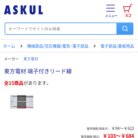
カゴ
メニュー
ホーム
機械部品/空圧機器/電気・電子部品
電子部品/基板用品
メーカー
東方電材
東方電材 端子付きリード線
全15商品
があります。
￥94～￥622
販売価格（税抜き）
￥103
～
￥684
販売価格（税込）