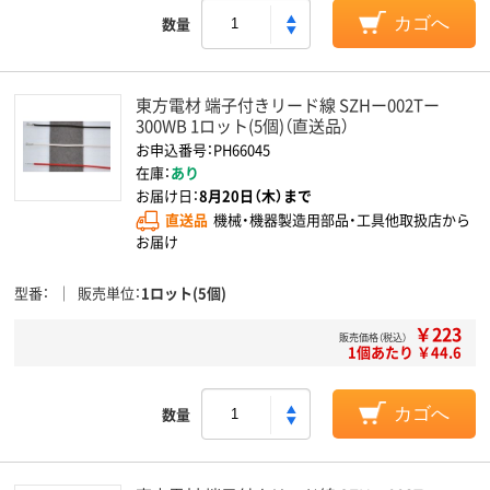
数量
カゴへ
東方電材 端子付きリード線 SZHー002Tー
300WB 1ロット(5個)（直送品）
お申込番号：PH66045
在庫：
あり
お届け日：
8月20日（木）まで
直送品
機械・機器製造用部品・工具他取扱店から
お届け
型番
販売単位
1ロット(5個)
￥223
販売価格（税込）
1個あたり ￥44.6
数量
カゴへ