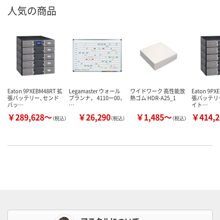
人気の商品
Eaton 9PXEBM48RT 拡
Legamaster ウォール
ワイドワーク 高性能放
Eaton 9PX
張バッテリー、センド
プランナ， 4110ー00，
熱ゴム HDR-A25_1
張バッテリ
バッ…
…
イト…
￥289,628～
￥26,290
￥1,485～
￥414,
（税込）
（税込）
（税込）