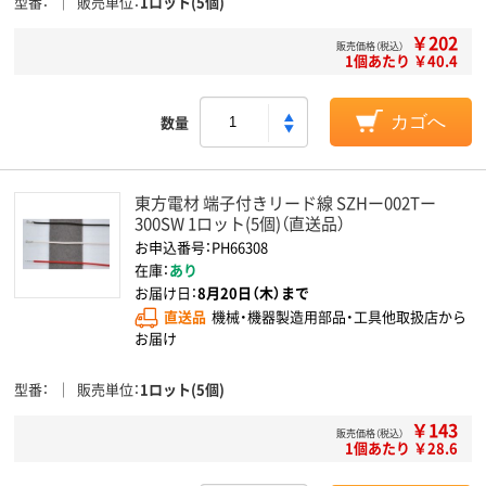
型番
販売単位
1ロット(5個)
￥202
販売価格（税込）
1個あたり ￥40.4
数量
カゴへ
東方電材 端子付きリード線 SZHー002Tー
300SW 1ロット(5個)（直送品）
お申込番号：PH66308
在庫：
あり
お届け日：
8月20日（木）まで
直送品
機械・機器製造用部品・工具他取扱店から
お届け
型番
販売単位
1ロット(5個)
￥143
販売価格（税込）
1個あたり ￥28.6