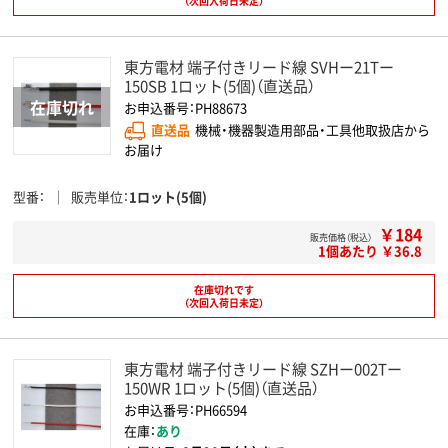
（次回入荷日未定）
東方電材 端子付きリード線 SVHー21Tー
150SB 1ロット(5個)（直送品）
お申込番号：PH88673
直送品
機械・機器製造用部品・工具他取扱店から
お届け
型番
販売単位
1ロット(5個)
￥184
販売価格（税込）
1個あたり ￥36.8
在庫切れです
（次回入荷日未定）
東方電材 端子付きリード線 SZHー002Tー
150WR 1ロット(5個)（直送品）
お申込番号：PH66594
在庫：
あり