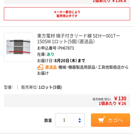
1個あたり ￥136.8
メーカー都合により
販売停止中です
東方電材 端子付きリード線 SEHー001Tー
150SW 1ロット(5個)（直送品）
お申込番号：PH67873
在庫：
あり
お届け日：
8月20日（木）まで
直送品
機械・機器製造用部品・工具他取扱店から
お届け
型番
販売単位
1ロット(5個)
￥130
販売価格（税込）
1個あたり ￥26
数量
カゴへ