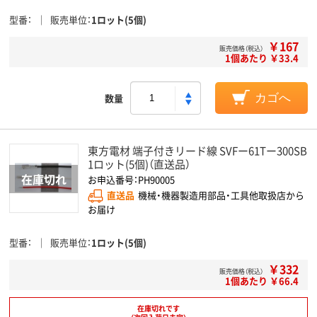
型番
販売単位
1ロット(5個)
￥167
販売価格（税込）
1個あたり ￥33.4
数量
カゴへ
東方電材 端子付きリード線 SVFー61Tー300SB
1ロット(5個)（直送品）
お申込番号：PH90005
直送品
機械・機器製造用部品・工具他取扱店から
お届け
型番
販売単位
1ロット(5個)
￥332
販売価格（税込）
1個あたり ￥66.4
在庫切れです