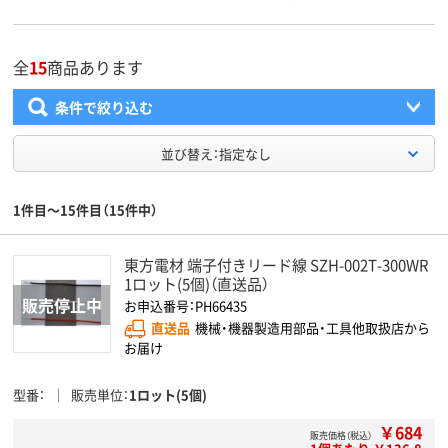
全
15
商品あります
条件で絞り込む
並び替え：指定なし
1件目～15件目（15件中）
東方電材 端子付きリード線 SZH-002T-300WR
1ロット(5個)（直送品）
お申込番号：PH66435
直送品
機械・機器製造用部品・工具他取扱店から
お届け
型番
販売単位
1ロット(5個)
￥684
販売価格（税込）