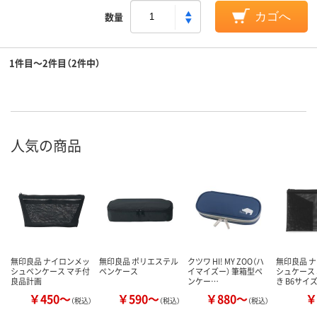
数量
カゴへ
1件目～2件目（2件中）
人気の商品
無印良品 ナイロンメッ
無印良品 ポリエステル
クツワ HI! MY ZOO（ハ
無印良品 
シュペンケース マチ付
ペンケース
イマイズー） 筆箱型ペ
シュケース
良品計画
ンケー…
き B6サイ
￥450～
￥590～
￥880～
￥
（税込）
（税込）
（税込）