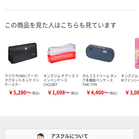
この商品を見た人はこちらも見ています
クツワ PUMA（プーマ）
キングジム チアーズ ツ
ガルフストリーム タン
キングジム
マグネットホック ペン
インペンケース
ク多機能ペンケース
Mファンシー 
ケース P…
CH2180T
TNK-TPN
￥5,280～
￥1,698～
￥4,400～
￥3,0
（税込）
（税込）
（税込）
アスクルについて