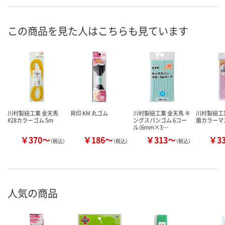
この商品を見た人はこちらも見ています
川村製紐工業 金天馬
貝印 KM 丸ゴム
川村製紐工業 金天馬 キ
川村製紐工業
#28カラーゴム 5m
ングスパンゴム 6コー
菌カラーマ
ル（6mm×3…
￥370～
￥186～
￥313～
￥3
（税込）
（税込）
（税込）
人気の商品