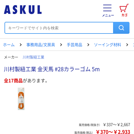
カゴ
メニュー
ホーム
事務用品/文房具
手芸用品
ソーイング材料
メーカー
川村製紐工業
川村製紐工業 金天馬 #28カラーゴム 5m
全17商品
があります。
￥337～￥2,667
販売価格（税抜き）
￥370
～
￥2,933
販売価格（税込）