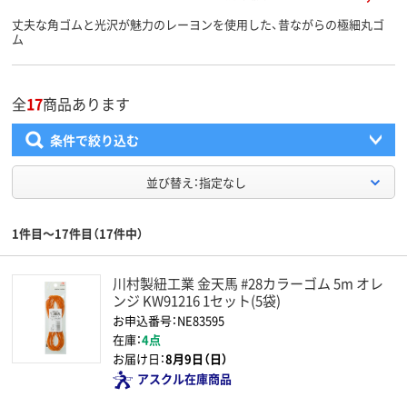
丈夫な角ゴムと光沢が魅力のレーヨンを使用した、昔ながらの極細丸ゴ
ム
全
17
商品あります
条件で絞り込む
並び替え：指定なし
1件目～17件目（17件中）
川村製紐工業 金天馬 #28カラーゴム 5m オレ
ンジ KW91216 1セット(5袋)
お申込番号：NE83595
在庫：
4点
お届け日：
8月9日（日）
アスクル在庫商品