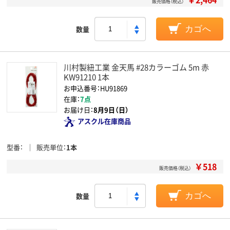
販売価格（税込）
数量
カゴへ
川村製紐工業 金天馬 #28カラーゴム 5m 赤
KW91210 1本
お申込番号：HU91869
在庫：
7点
お届け日：
8月9日（日）
アスクル在庫商品
型番
販売単位
1本
￥518
販売価格（税込）
数量
カゴへ