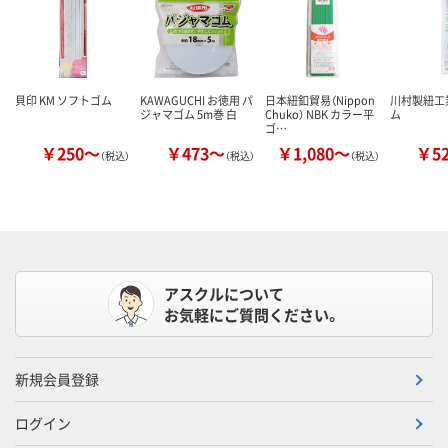
貝印 KM ソフトゴム
KAWAGUCHI お徳用 パ
日本紐釦貿易（Nippon
川村製紐工業
ジャマゴム 5m巻 白
Chuko） NBK カラー平
ム
ゴ…
￥250～
￥473～
￥1,080～
￥5
（税込）
（税込）
（税込）
アスクルについて
お気軽にご質問ください。
新規会員登録
ログイン