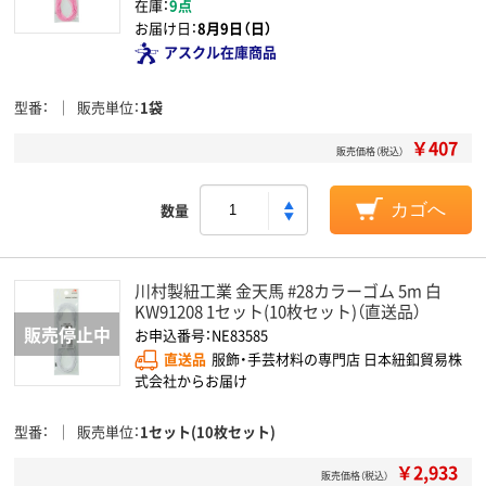
在庫：
9点
お届け日：
8月9日（日）
アスクル在庫商品
型番
販売単位
1袋
￥407
販売価格（税込）
数量
カゴへ
川村製紐工業 金天馬 #28カラーゴム 5m 白
KW91208 1セット(10枚セット)（直送品）
お申込番号：NE83585
直送品
服飾・手芸材料の専門店 日本紐釦貿易株
式会社からお届け
型番
販売単位
1セット(10枚セット)
￥2,933
販売価格（税込）