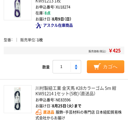
KW91213 1枚
お申込番号：XU18274
在庫：
8点
お届け日：
8月9日（日）
アスクル在庫商品
型番
販売単位
1枚
￥425
販売価格（税込）
数量
カゴへ
川村製紐工業 金天馬 #28カラーゴム 5m 紺
KW91214 1セット(5枚)（直送品）
お申込番号：NE83596
お届け日：
8月25日（火）まで
直送品
服飾・手芸材料の専門店 日本紐釦貿易株
式会社からお届け