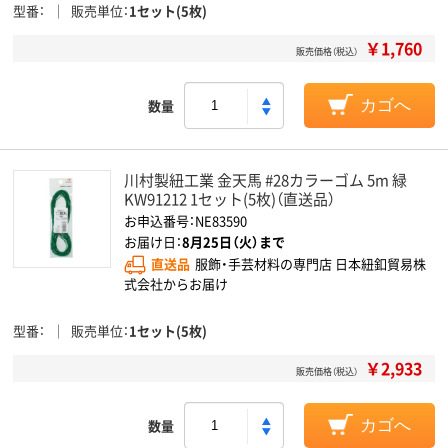
型番
販売単位
1セット(5枚)
￥1,760
販売価格（税込）
数量
カゴへ
川村製紐工業 金天馬 #28カラーゴム 5m 緑
KW91212 1セット(5枚)（直送品）
お申込番号：NE83590
お届け日：
8月25日（火）まで
直送品
服飾・手芸材料の専門店 日本紐釦貿易株
式会社からお届け
型番
販売単位
1セット(5枚)
￥2,933
販売価格（税込）
数量
カゴへ