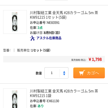
川村製紐工業 金天馬 #28カラーゴム 5m 茶
KW91215 1セット(5袋)
お申込番号：NE83591
在庫：
3点
お届け日：
8月9日（日）
アスクル在庫商品
型番
販売単位
1セット（5袋）
￥1,798
販売価格（税込）
数量
カゴへ
川村製紐工業 金天馬 #28カラーゴム 5m 茶
KW91215 1袋
お申込番号：EX61130
在庫：
あり