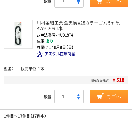
数量
カゴへ
川村製紐工業 金天馬 #28カラーゴム 5m 黒
KW91209 1本
お申込番号：HU91874
在庫：
あり
お届け日：
8月9日（日）
アスクル在庫商品
型番
販売単位
1本
￥518
販売価格（税込）
数量
カゴへ
1件目～17件目（17件中）