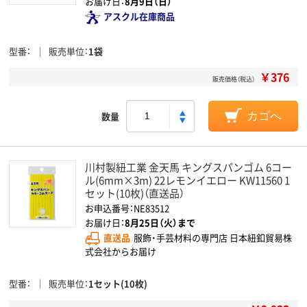
お届け日：
8月9日（日）
アスクル在庫商品
型番
販売単位
1袋
￥376
販売価格（税込）
数量
カゴへ
川村製紐工業 金天馬 キングスパンゴム 6コー
ル(6mm×3m) 22レモンイエロー KW11560 1
セット(10枚)（直送品）
お申込番号：NE83512
お届け日：
8月25日（火）まで
直送品
服飾・手芸材料の専門店 日本紐釦貿易株
式会社からお届け
型番
販売単位
1セット(10枚)