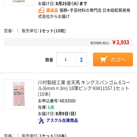
お届け日：
8月25日（火）まで
直送品
服飾・手芸材料の専門店 日本紐釦貿易株
式会社からお届け
型番
販売単位
1セット(10枚)
￥2,933
販売価格（税込）
数量
カゴへ
川村製紐工業 金天馬 キングスパンゴム 6コー
ル(6mm×3m) 18薄ピンク KW11557 1セット
(10本)
お申込番号：NE83500
在庫：
1点
お届け日：
8月9日（日）
アスクル在庫商品
型番
販売単位
1セット（10本）