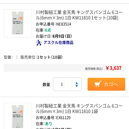
川村製紐工業 金天馬 キングスパンゴム 6コー
ル(6mm×3m) 1白 KW11810 1セット(10袋)
お申込番号：NE83514
在庫：
6点
お届け日：
8月9日（日）
アスクル在庫商品
型番
販売単位
1セット（10袋）
￥3,637
販売価格（税込）
数量
カゴへ
川村製紐工業 金天馬 キングスパンゴム 6コー
ル(6mm×3m) 1白 KW11810 1袋
お申込番号：EX61129
在庫：
あり