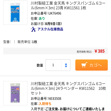
川村製紐工業 金天馬 キングスパンゴム 6コー
ル(6mm×3m) 23青 KW11561 1枚
お申込番号：UK76496
在庫：
あり
お届け日：
8月9日（日）
アスクル在庫商品
型番
販売単位
1枚
￥385
販売価格（税込）
数量
カゴへ
川村製紐工業 金天馬 キングスパンゴム 6コー
ル(6mm×3m) 24ラベンダー KW11562 10枚
セット
お申込番号：NE83508
在庫：
入荷待ち
入荷予定：
ご注文後、お届けについてご連絡いたしま