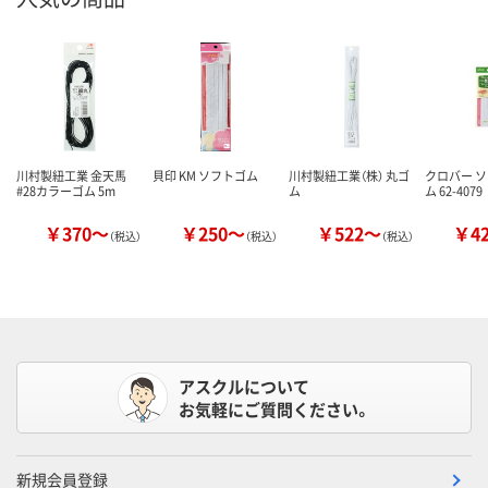
川村製紐工業 金天馬
貝印 KM ソフトゴム
川村製紐工業（株） 丸ゴ
クロバー 
#28カラーゴム 5m
ム
ム 62-4079
￥370～
￥250～
￥522～
￥4
（税込）
（税込）
（税込）
アスクルについて
お気軽にご質問ください。
新規会員登録