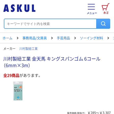
カゴ
メニュー
ホーム
事務用品/文房具
手芸用品
ソーイング材料
メーカー
川村製紐工業
川村製紐工業 金天馬 キングスパンゴム 6コール
（6mm×3m）
全29商品
があります。
￥285～￥3,307
販売価格（税抜き）