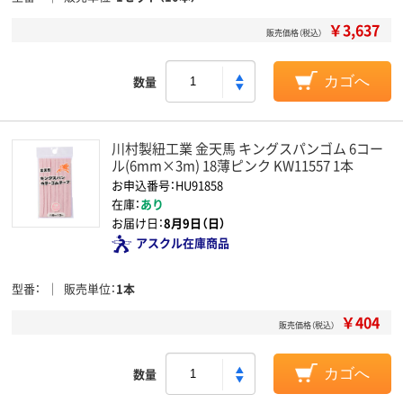
￥3,637
販売価格（税込）
数量
カゴへ
川村製紐工業 金天馬 キングスパンゴム 6コー
ル(6mm×3m) 18薄ピンク KW11557 1本
お申込番号：HU91858
在庫：
あり
お届け日：
8月9日（日）
アスクル在庫商品
型番
販売単位
1本
￥404
販売価格（税込）
数量
カゴへ