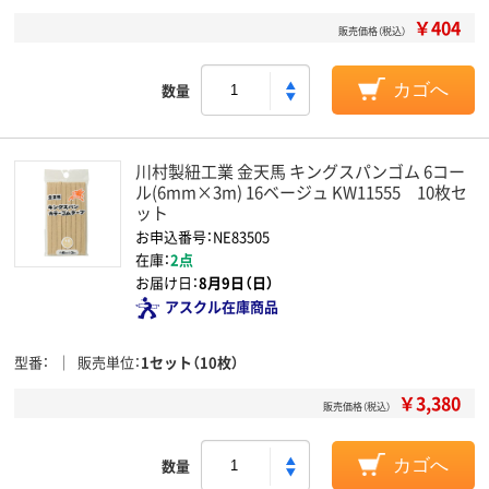
￥404
販売価格（税込）
数量
カゴへ
川村製紐工業 金天馬 キングスパンゴム 6コー
ル(6mm×3m) 16ベージュ KW11555 10枚セ
ット
お申込番号：NE83505
在庫：
2点
お届け日：
8月9日（日）
アスクル在庫商品
型番
販売単位
1セット（10枚）
￥3,380
販売価格（税込）
数量
カゴへ