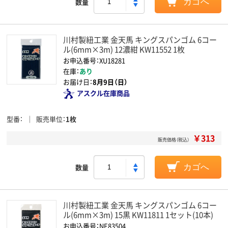
数量
カゴへ
川村製紐工業 金天馬 キングスパンゴム 6コー
ル(6mm×3m) 12濃紺 KW11552 1枚
お申込番号：XU18281
在庫：
あり
お届け日：
8月9日（日）
アスクル在庫商品
型番
販売単位
1枚
￥313
販売価格（税込）
数量
カゴへ
川村製紐工業 金天馬 キングスパンゴム 6コー
ル(6mm×3m) 15黒 KW11811 1セット(10本)
お申込番号：NE83504