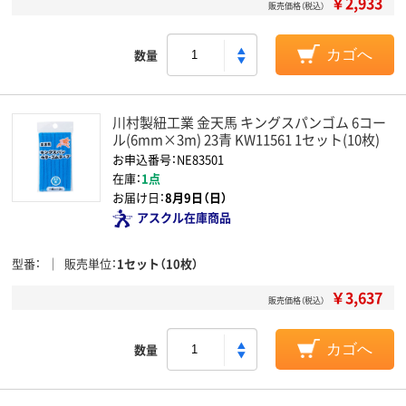
￥2,933
販売価格（税込）
数量
カゴへ
川村製紐工業 金天馬 キングスパンゴム 6コー
ル(6mm×3m) 23青 KW11561 1セット(10枚)
お申込番号：NE83501
在庫：
1点
お届け日：
8月9日（日）
アスクル在庫商品
型番
販売単位
1セット（10枚）
￥3,637
販売価格（税込）
数量
カゴへ