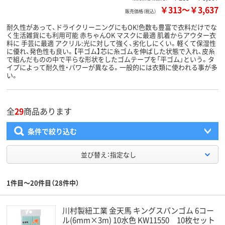
￥313
～
￥3,637
販売価格（税込）
耐久性があって、ドライクリーニングにもOK!色数も豊富で衣料だけでな
く生活雑貨にも利用可能 赤ちゃんOK マスクに最適 肌着からアウター衣
料に 手芸に最適 アクリル:光に対して強く、劣化しにくい。軽くて保湿性
に優れ、発色性も良い。【平ゴム】芯に糸ゴムを伸ばした状態で入れ、皮糸
で組んだものの中で平らな形状をしたゴムテープを「平ゴム」という。タ
イプによって耐久性・パワーが異なる。一般的には衣類に使われる事が多
い。
全
29
商品あります
条件で絞り込む
並び替え：指定なし
1件目～20件目（28件中）
川村製紐工業 金天馬 キングスパンゴム 6コー
ル(6mm×3m) 10水色 KW11550 10枚セット