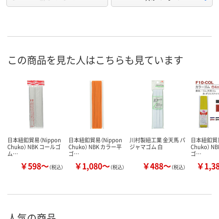
この商品を見た人はこちらも見ています
日本紐釦貿易（Nippon
日本紐釦貿易（Nippon
川村製紐工業 金天馬 パ
日本紐釦貿易
Chuko） NBK コールゴ
Chuko） NBK カラー平
ジャマゴム 白
Chuko） 
ム…
ゴ…
ゴ…
￥598～
￥1,080～
￥488～
￥1,3
（税込）
（税込）
（税込）
人気の商品