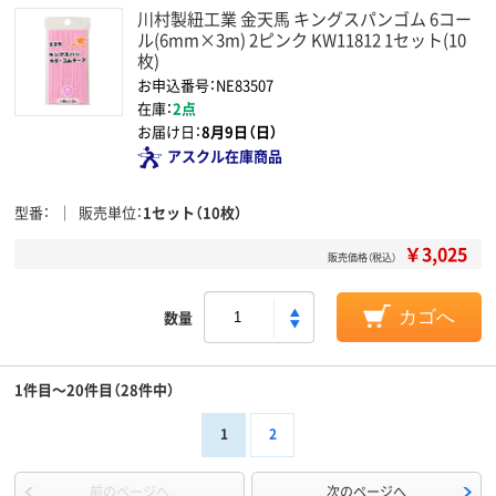
川村製紐工業 金天馬 キングスパンゴム 6コー
ル(6mm×3m) 2ピンク KW11812 1セット(10
枚)
お申込番号：NE83507
在庫：
2点
お届け日：
8月9日（日）
アスクル在庫商品
型番
販売単位
1セット（10枚）
￥3,025
販売価格（税込）
数量
カゴへ
1件目～20件目（28件中）
1
2
前のページへ
次のページへ