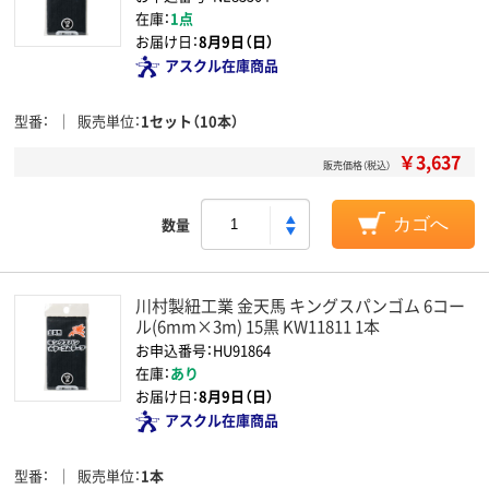
在庫：
1点
お届け日：
8月9日（日）
アスクル在庫商品
型番
販売単位
1セット（10本）
￥3,637
販売価格（税込）
数量
カゴへ
川村製紐工業 金天馬 キングスパンゴム 6コー
ル(6mm×3m) 15黒 KW11811 1本
お申込番号：HU91864
在庫：
あり
お届け日：
8月9日（日）
アスクル在庫商品
型番
販売単位
1本