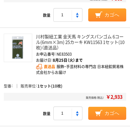
数量
カゴへ
川村製紐工業 金天馬 キングスパンゴム 6コー
ル(6mm×3m) 25カーキ KW11563 1セット(10
枚)（直送品）
お申込番号：NE83503
お届け日：
8月25日（火）まで
直送品
服飾・手芸材料の専門店 日本紐釦貿易株
式会社からお届け
型番
販売単位
1セット(10枚)
￥2,933
販売価格（税込）
数量
カゴへ