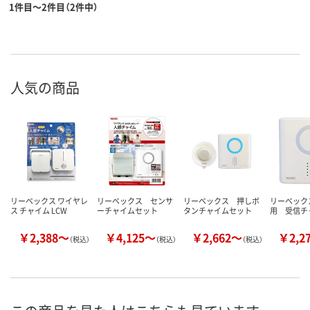
1件目～2件目（2件中）
人気の商品
リーベックス ワイヤレ
リーベックス センサ
リーベックス 押しボ
リーベック
ス チャイム LCW
ーチャイムセット
タンチャイムセット
用 受信チ
￥2,388～
￥4,125～
￥2,662～
￥2,2
（税込）
（税込）
（税込）