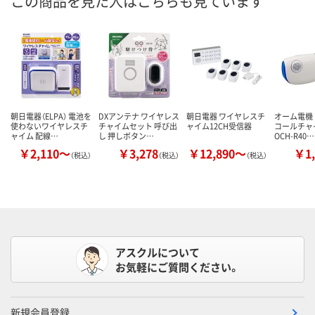
この商品を見た人はこちらも見ています
朝日電器（ELPA） 電池を
DXアンテナ ワイヤレス
朝日電器 ワイヤレスチ
オーム電機
使わないワイヤレスチ
チャイムセット 呼び出
ャイム12CH受信器
コールチャ
ャイム 配線…
し 押しボタン…
OCH-R40…
￥2,110～
￥3,278
￥12,890～
￥1,
（税込）
（税込）
（税込）
アスクルについて
お気軽にご質問ください。
新規会員登録