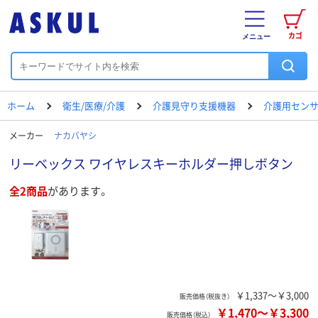
カゴ
メニュー
ホーム
衛生/医療/介護
介護見守り支援機器
介護用セン
メーカー
ナカバヤシ
リーベックス ワイヤレスキーホルダー押しボタン
全2商品
があります。
￥1,337～￥3,000
販売価格（税抜き）
￥1,470
～
￥3,300
販売価格（税込）