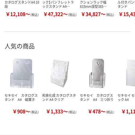
カタログスタンドA4 10
ック】パンフレットラ
クションラック幅
ル付きパン
段
ックスタンド A4…
833mm深型385…
タンド
￥12,108～
￥47,322～
￥34,827～
￥15,4
（税込）
（税込）
（税込）
人気の商品
セキセイ カタログス
和泉化成 カタログスタ
セキセイ カタログス
セキセイ セ
タンド A4 縦置き
ンド A4 クリア
タンド A4 三つ折り
ック A4
￥908～
￥1,333～
￥478～
￥1,1
（税込）
（税込）
（税込）