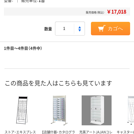
型番
販売単位
1台
￥17,018
販売価格（税込）
数量
カゴへ
1件目～4件目（4件中）
この商品を見た人はこちらも見ています
ストア・エキスプレス
【店舗什器・カタログラ
充英アートJAJANコレ
キャスター