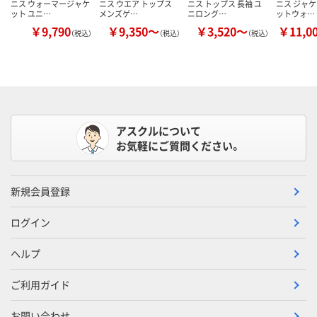
ニス ウォーマージャケ
ニス ウエア トップス
ニス トップス 長袖 ユ
ニス ジャケ
ット ユニ…
メンズゲ…
ニロング…
ットウォ…
￥9,790
￥9,350～
￥3,520～
￥11,0
（税込）
（税込）
（税込）
アスクルについて
お気軽にご質問ください。
新規会員登録
ログイン
ヘルプ
ご利用ガイド
お問い合わせ