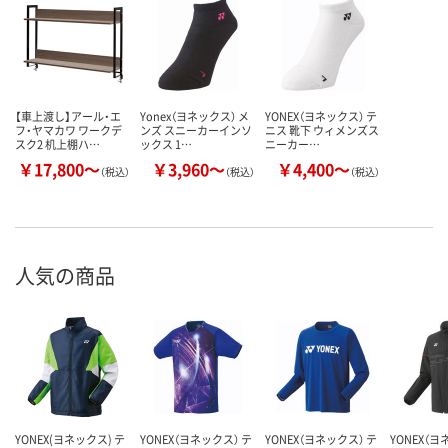
【車上渡し】アール・エ
Yonex（ヨネックス） メ
YONEX（ヨネックス） テ
フ・ヤマカワ ワークデ
ンズ スニーカーインソ
ニス 靴下 ウィメンズス
スク2 机上棚ハ…
ックス 1…
ニーカー…
￥17,800～
￥3,960～
￥4,400～
（税込）
（税込）
（税込）
人気の商品
YONEX(ヨネックス) テ
YONEX（ヨネックス） テ
YONEX（ヨネックス） テ
YONEX（ヨ