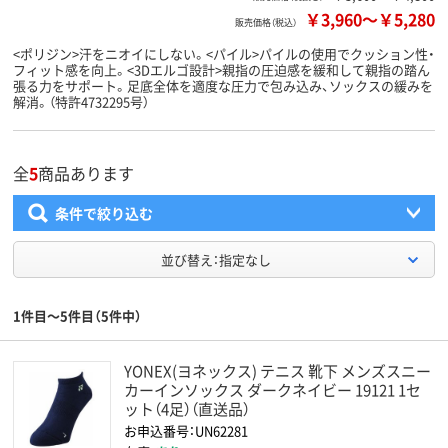
￥3,960
～
￥5,280
販売価格（税込）
<ポリジン>汗をニオイにしない。<パイル>パイルの使用でクッション性・
フィット感を向上。<3Dエルゴ設計>親指の圧迫感を緩和して親指の踏ん
張る力をサポート。足底全体を適度な圧力で包み込み、ソックスの緩みを
解消。（特許4732295号）
全
5
商品あります
条件で絞り込む
並び替え：指定なし
1件目～5件目（5件中）
YONEX(ヨネックス) テニス 靴下 メンズスニー
カーインソックス ダークネイビー 19121 1セ
ット（4足）（直送品）
お申込番号：UN62281