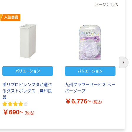
ページ：
1
／
3
人気商品
次の
バリエーション
バリエーション
ポリプロピレンフタが選べ
九州フラワーサービス ペー
駆
るダストボックス 無印良
パーソープ
チ
品
￥6,776~
￥
（税込）
￥690~
（税込）