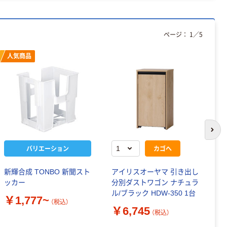
ページ：
1
／
5
人気商品
次の
バリエーション
カゴへ
新輝合成 TONBO 新聞スト
アイリスオーヤマ 引き出し
新
ッカー
分別ダストワゴン ナチュラ
バ
ル/ブラック HDW-350 1台
￥1,777~
￥
（税込）
￥6,745
（税込）