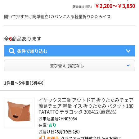
￥2,200
～
￥3,850
販売価格（税込）
開いて押すだけ簡単組立！カバンに入る軽量折りたたみイス
全
6
商品あります
条件で絞り込む
並び替え：指定なし
1件目～5件目（5件中）
イケックス工業 アウトドア 折りたたみチェア
簡易チェア 軽量 イス 折りたたみ パタット180
PATATTO テラコッタ 306412（直送品）
お申込番号：HN03054
在庫：
あり
お届け日：
8月19日（水）
直送品
クラスアップ株式会社からお届け