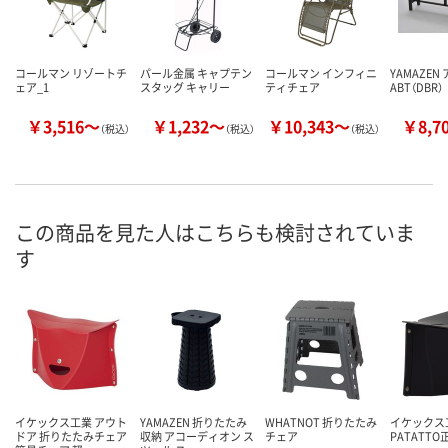
コールマン リゾートチ
パール金属 キャプテン
コールマン インフィニ
YAMAZEN
ェア_1
スタッグ キャリー
ティチェア
ABT（DBR）
￥3,516～
￥1,232～
￥10,343～
￥8,7
（税込）
（税込）
（税込）
この商品を見た人はこちらも検討されていま
す
イケックス工業 アウト
YAMAZEN 折りたたみ
WHATNOT 折りたたみ
イケックス
ドア 折りたたみチェア
収納 アコーディオン ス
チェア
PATATTO