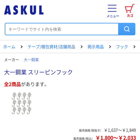
カゴ
メニュー
ホーム
テープ/梱包資材/店舗用品
掲示用品
フック
メーカー
大一鋼業
大一鋼業 スリーピンフック
全2商品
があります。
￥1,637～￥1,849
販売価格（税抜き）
￥1,800
～
￥2,033
販売価格（税込）