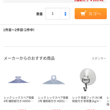
数量
カゴへ
1件目～2件目（2件中）
メーカーからのおすすめ商品
スポンサー
レック レックスペア吸盤
レック レックスペア吸盤
レック 吸盤フック（大）補
レ
4号 補助板付き H0050…
3号 補助板付き H0051…
助板付き 耐荷重1kg H…
ッ
残