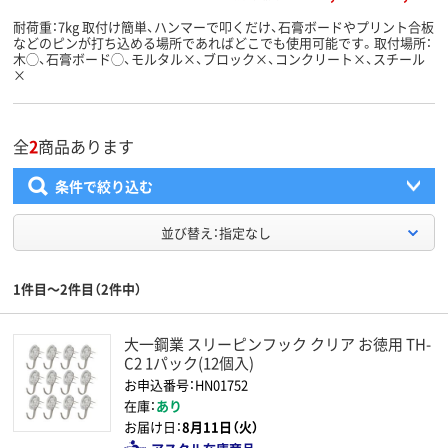
耐荷重：7kg 取付け簡単、ハンマーで叩くだけ、石膏ボードやプリント合板
などのピンが打ち込める場所であればどこでも使用可能です。取付場所：
木◯、石膏ボード◯、モルタル×、ブロック×、コンクリート×、スチール
×
全
2
商品あります
条件で絞り込む
並び替え：指定なし
1件目～2件目（2件中）
大一鋼業 スリーピンフック クリア お徳用 TH-
C2 1パック(12個入)
お申込番号：HN01752
在庫：
あり
お届け日：
8月11日（火）