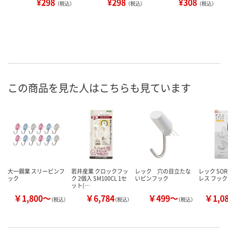
¥298
¥298
¥308
（税込）
（税込）
（税込）
この商品を見た人はこちらも見ています
大一鋼業 スリーピンフ
若井産業 クロックフッ
レック 穴の目立たな
レック SO
ック
ク 2個入 SM100CL 1セ
いピンフック
レス フック
ット(…
￥1,800～
￥6,784
￥499～
￥1,0
（税込）
（税込）
（税込）