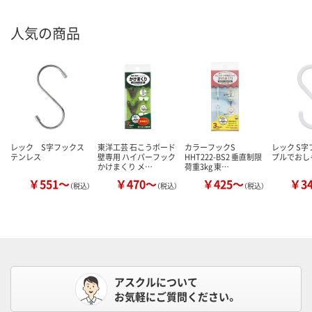
人気の商品
レック S字フックス
東洋工芸 石こうボード
カラーフックS
レック S字
テンレス
壁専用 ハイパーフック
HHT222-BS2 垂直制限
プルでおし
かけまくり メ…
荷重3kg 東…
￥551～
￥470～
￥425～
￥3
（税込）
（税込）
（税込）
アスクルについて
お気軽にご質問ください。