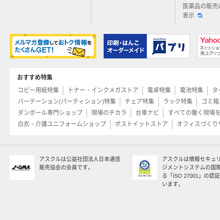
医薬品の販売
表示
おすすめ特集
コピー用紙特集
トナー・インクメガストア
電卓特集
電池特集
タ
パーテーション(パーティション)特集
チェア特集
ラック特集
ゴミ箱
ダンボール専門ショップ
現場のチカラ
台車ナビ
すべての働く現場
白衣・介護ユニフォームショップ
ポストイットストア
オフィスづくり
アスクルは公益社団法人日本通信
アスクルは情報セキュ
販売協会の会員です。
ジメントシステムの国
る「ISO 27001」の
います。