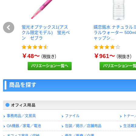
蛍光オプテックス1(アス
嬬恋銘水 ナチュラル
クル限定モデル) 蛍光ペ
ラルウォーター 500m
ン ゼブラ
ャップシ…
￥48～
￥961～
（税抜き）
（税抜き）
商品を探す
事務用品／文房具
ファイル
トナー
OA機器／家電／電池
包装／掲示／店舗用品
生活雑