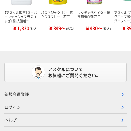
【アスクル限定】スーパ
バスマジックリン 泡
キッチン泡ハイター 厨
アスクル 
ーウォッシュプラス す
立ちスプレー 花王
房用漂白剤 花王
グローブ 粉
すぎ1回 抗菌剤…
ダーフリー
￥1,320
￥349～
￥430～
￥3
（税込）
（税込）
（税込）
アスクルについて
お気軽にご質問ください。
新規会員登録
ログイン
ヘルプ