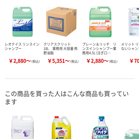
レオナイス リンスイン
クリアスクリット
プレーン＆リッチ リ
メリット 
シャンプー
18L 業務用 大容量 熊
ンスインシャンプー業
ないシャン
野油脂
務用4.5L（注ぎ口…
￥2,880～
￥5,351～
￥2,880～
￥7
（税込）
（税込）
（税込）
この商品を買った人はこんな商品も買ってい
ます