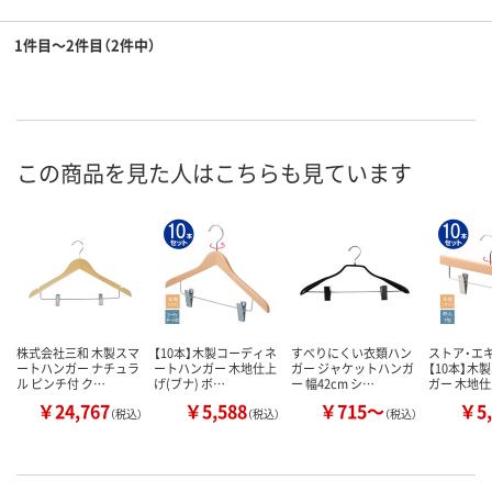
1件目～2件目（2件中）
この商品を見た人はこちらも見ています
株式会社三和 木製スマ
【10本】木製コーディネ
すべりにくい衣類ハン
ストア・エ
ートハンガー ナチュラ
ートハンガー 木地仕上
ガー ジャケットハンガ
【10本】木
ル ピンチ付 ク…
げ(ブナ) ボ…
ー 幅42cm シ…
ガー 木地
￥24,767
￥5,588
￥715～
￥5,
（税込）
（税込）
（税込）