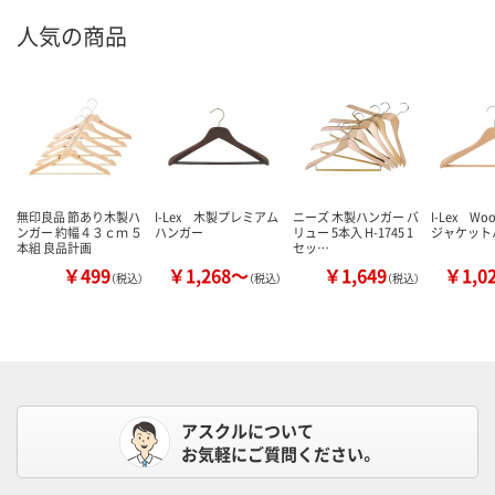
人気の商品
無印良品 節あり木製ハ
I-Lex 木製プレミアム
ニーズ 木製ハンガー バ
I-Lex W
ンガー 約幅４３ｃｍ ５
ハンガー
リュー 5本入 H-1745 1
ジャケット
本組 良品計画
セッ…
￥499
￥1,268～
￥1,649
￥1,0
（税込）
（税込）
（税込）
アスクルについて
お気軽にご質問ください。