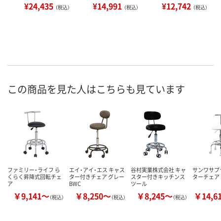
¥24,435
¥14,991
¥12,742
（税込）
（税込）
（税込）
この商品を見た人はこちらも見ています
ファミリー・ライフ ら
エイ・アイ・エス キャス
谷村実業株式会社 キャ
サンワサプ
くらく昇降式回転チェ
ター付きチェア グレー
スター付きキッチンス
ターチェア S
ア
BWC
ツール
￥9,141～
￥8,250～
￥8,245～
￥14,6
（税込）
（税込）
（税込）