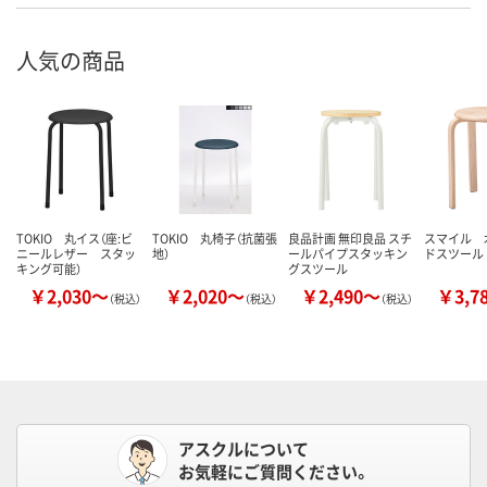
人気の商品
TOKIO 丸イス（座:ビ
TOKIO 丸椅子（抗菌張
良品計画 無印良品 スチ
スマイル 
ニールレザー スタッ
地）
ールパイプスタッキン
ドスツール
キング可能）
グスツール
￥2,030～
￥2,020～
￥2,490～
￥3,7
（税込）
（税込）
（税込）
アスクルについて
お気軽にご質問ください。