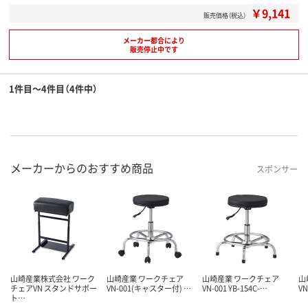
￥9,141
販売価格（税込）
メーカー都合により
販売停止中です
1件目～4件目（4件中）
メーカーからのおすすめ商品
スポンサー
山崎産業株式会社 ワーク
山崎産業 ワークチェア
山崎産業 ワークチェア
山
チェアVN スタンドサポー
VN-001(キャスター付) …
VN-001 YB-154C-…
V
ト…