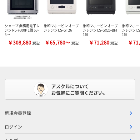
シャープ 業務用電子レ
象印マホービン オーブ
象印マホービン オーブ
象印マホー
ンジ RE-7600P 1個 63-
ンレンジ ES-GT26
ンレンジ ES-GX26-BM
ンレンジ ES
5…
1個
1個
￥308,880
￥65,780～
￥71,280
￥71,
（税込）
（税込）
（税込）
アスクルについて
お気軽にご質問ください。
新規会員登録
ログイン