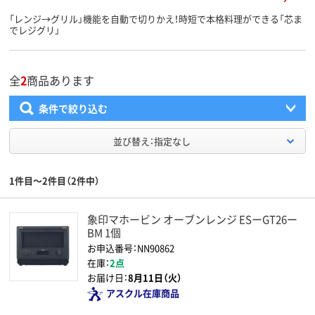
「レンジ→グリル」機能を自動で切りかえ！時短で本格料理ができる「芯ま
でレジグリ」
全
2
商品あります
条件で絞り込む
並び替え：指定なし
1件目～2件目（2件中）
象印マホービン オーブンレンジ ESーGT26ー
BM 1個
お申込番号：NN90862
在庫：
2点
お届け日：
8月11日（火）
アスクル在庫商品