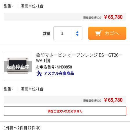
型番
販売単位
1台
￥65,780
販売価格（税込）
数量
カゴへ
象印マホービン オーブンレンジ ESーGT26ー
WA 1個
お申込番号：NN90858
アスクル在庫商品
型番
販売単位
1台
￥65,780
販売価格（税込）
現在ご注文いただけません
1件目～2件目（2件中）