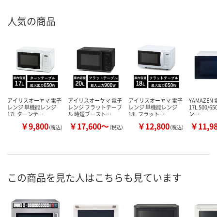
人気の商品
アイリスオーヤマ 電子
アイリスオーヤマ 電子
アイリスオーヤマ 電子
YAMAZEN
レンジ 単機能レンジ
レンジ フラットテーブ
レンジ 単機能レンジ
17L 500/6
17L ターンテ…
ル 時短ブースト…
18L フラット…
ン…
￥9,800
￥17,600～
￥12,800
￥11,9
（税込）
（税込）
（税込）
この商品を見た人はこちらも見ています