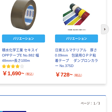
次の
バリエーション
バリエーション
積水化学工業 セキスイ
日東エルマテリアル 厚さ
【
OPPテープE No.882 幅
0.09mm 包装用ＯＰＰ粘
の
48mm×長さ100m
着テープ ダンプロンカラ
ー
ー No.375D
￥1,690~
￥
￥728~
（税込）
（税込）
ページ：
1
／
3