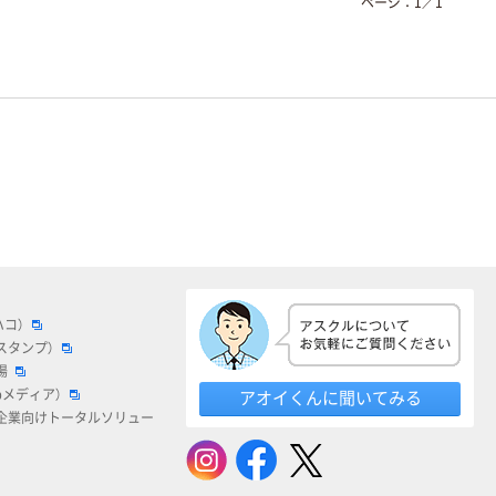
ページ：
1
／
1
ハコ）
スタンプ）
場
bメディア）
アオイくんに聞いてみる
企業向けトータルソリュー