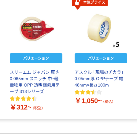
本気プライス
バリエーション
バリエーション
スリーエム ジャパン 厚さ
アスクル 「現場のチカラ」
0.065mm スコッチ 中・軽
0.05mm厚 OPPテープ 幅
量物用 OPP 透明梱包用テ
48mm×長さ100m
ープ 313シリーズ
￥1,050~
（税込）
￥312~
（税込）