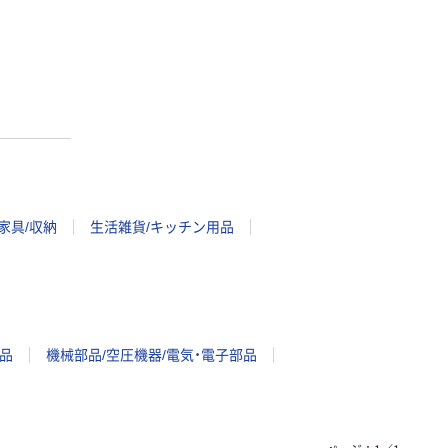
家具/収納
生活雑貨/キッチン用品
品
機械部品/空圧機器/電気・電子部品