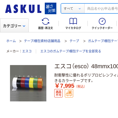
すべて
カテゴリー
履歴・再注文
マイカタログ
クイックオーダー
ホーム
テープ/梱包資材/店舗用品
テープ
ガムテープ/梱包テー
メーカー
エスコ
エスコのガムテープ/梱包テープを全部見る
エスコ（esco） 48mmx
耐衝撃性に優れるポリプロピレンフィ
きるカラーテープです。
￥7,995
（税込）