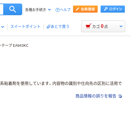
ヘルプ
各種お手続き
0
スイートポイント
あとで買う
カゴ
点
ーテープ EA943KC
ル系粘着剤を使用しています。内容物の識別や仕向先の区別に活用で
商品情報の誤りを報告