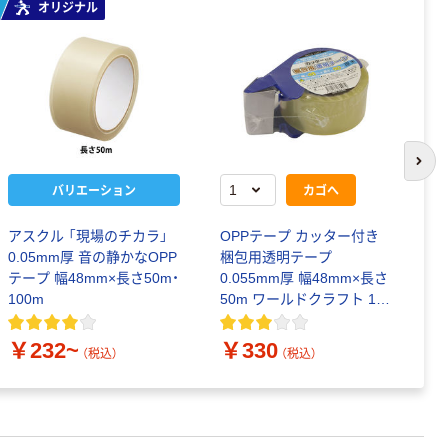
オリジナル
次の
バリエーション
カゴへ
アスクル 「現場のチカラ」
OPPテープ カッター付き
ア
0.05mm厚 音の静かなOPP
梱包用透明テープ
0
テープ 幅48mm×長さ50m・
0.055mm厚 幅48mm×長さ
4
100m
50m ワールドクラフト 1パ
ック（カッター+1巻）
￥
￥232~
￥330
（税込）
（税込）