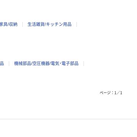
家具/収納
生活雑貨/キッチン用品
品
機械部品/空圧機器/電気・電子部品
ページ：
1
／
1