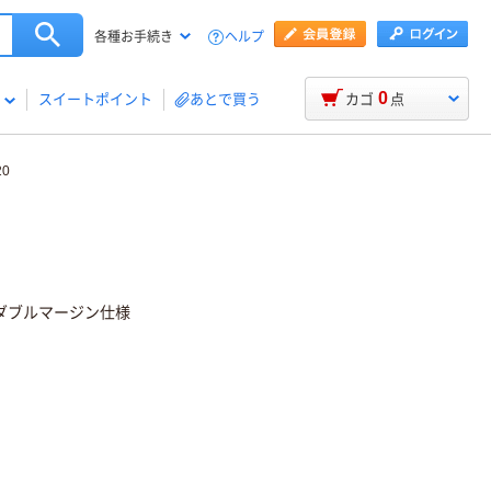
ヘルプ
各種お手続き
0
スイートポイント
あとで買う
カゴ
点
20
ダブルマージン仕様