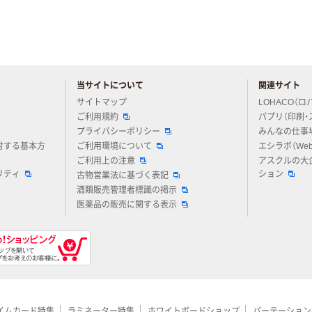
当サイトについて
関連サイト
アスクルについてお気軽にご質問ください
サイトマップ
LOHACO（ロ
ご利用規約
パプリ（印刷・
プライバシーポリシー
みんなの仕事
対する基本方
ご利用環境について
エシラボ（We
ご利用上の注意
アスクルの大
リティ
ション
古物営業法に基づく表記
酒類販売管理者標識の掲示
医薬品の販売に関する表示
イムカード特集
ラミネーター特集
ホワイトボードショップ
パーテーション