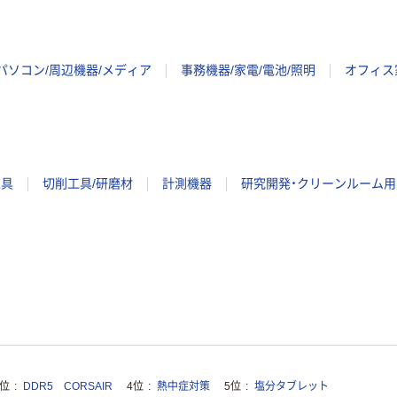
パソコン/周辺機器/メディア
事務機器/家電/電池/照明
オフィス
工具
切削工具/研磨材
計測機器
研究開発・クリーンルーム用
3位
DDR5 CORSAIR
4位
熱中症対策
5位
塩分タブレット