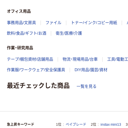
オフィス用品
事務用品/文房具
ファイル
トナー/インク/コピー用紙
飲料/食品/ギフト/お酒
衛生/医療/介護
作業・研究用品
テープ/梱包資材/店舗用品
物流・現場用品/台車
工具/電動
作業服/ワークウェア/安全保護具
DIY用品/園芸/資材
最近チェックした商品
一覧を見る
急上昇キーワード
1位
ベイブレード
2位
instax mini13