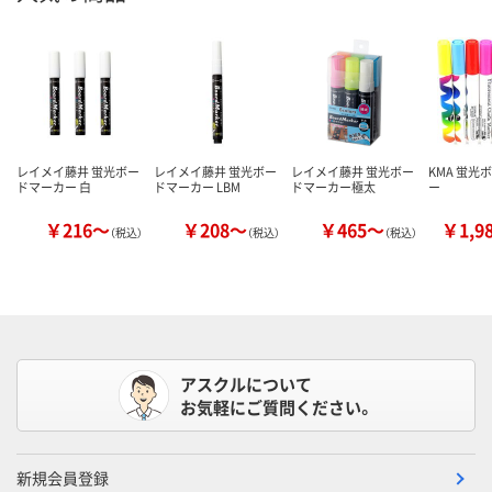
レイメイ藤井 蛍光ボー
レイメイ藤井 蛍光ボー
レイメイ藤井 蛍光ボー
KMA 蛍光
ドマーカー 白
ドマーカー LBM
ドマーカー極太
ー
￥216～
￥208～
￥465～
￥1,9
（税込）
（税込）
（税込）
アスクルについて
お気軽にご質問ください。
新規会員登録