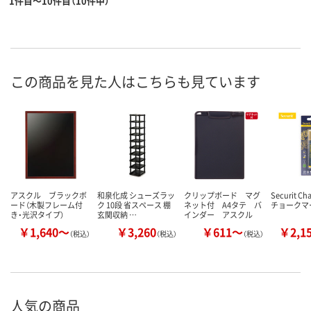
1件目～10件目（10件中）
この商品を見た人はこちらも見ています
アスクル ブラックボ
和泉化成 シューズラッ
クリップボード マグ
Securit Ch
ード（木製フレーム付
ク 10段 省スペース 棚
ネット付 A4タテ バ
チョークマ
き・光沢タイプ）
玄関収納 …
インダー アスクル
￥1,640～
￥3,260
￥611～
￥2,1
（税込）
（税込）
（税込）
人気の商品